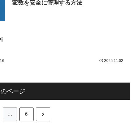
変数を安全に管理する方法
i
プ
.16
2025.11.02
次のページ
次
…
6
へ