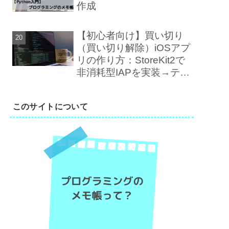
作成
【初心者向け】買い切り
（買い切り解除）iOSアプ
リの作り方：StoreKit2で
非消耗型IAPを実装→テス
ト→審査まで
このサイトについて