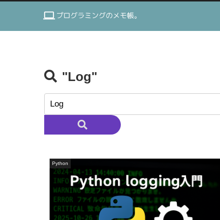
"Log"
Python