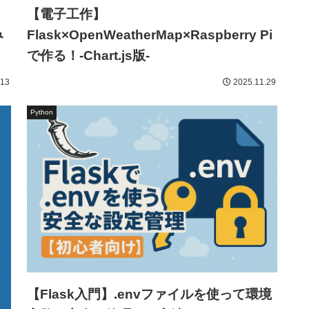
【電子工作】
み
Flask×OpenWeatherMap×Raspberry Pi
で作る！-Chart.js版-
.13
2025.11.29
Python
【Flask入門】.envファイルを使って環境