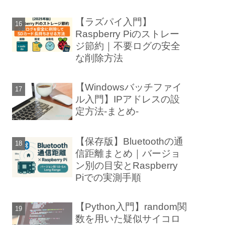
【ラズパイ入門】
Raspberry Piのストレー
ジ節約｜不要ログの安全
な削除方法
【Windowsバッチファイ
ル入門】IPアドレスの設
定方法-まとめ-
【保存版】Bluetoothの通
信距離まとめ｜バージョ
ン別の目安とRaspberry
Piでの実測手順
【Python入門】random関
数を用いた疑似サイコロ