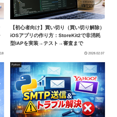
ッ
【初心者向け】買い切り（買い切り解除）
・
iOSアプリの作り方：StoreKit2で非消耗
型IAPを実装→テスト→審査まで
.18
2026.02.07
Python