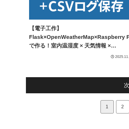
【電子工作】
Flask×OpenWeatherMap×Raspberry P
で作る！室内温湿度 × 天気情報 ×
Matplotlib グラフ × CSVログのWebア
2025.11
リ
1
2