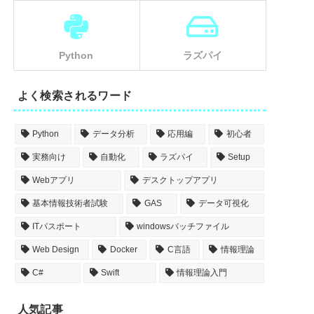
Python
ラズパイ
よく検索されるワード
Python
データ分析
応用編
初心者
実務向け
自動化
ラズパイ
Setup
Webアプリ
デスクトップアプリ
基本情報技術者試験
GAS
データ可視化
ITパスポート
windowsバッチファイル
Web Design
Docker
C言語
情報理論
C#
Swift
情報理論入門
人気記事