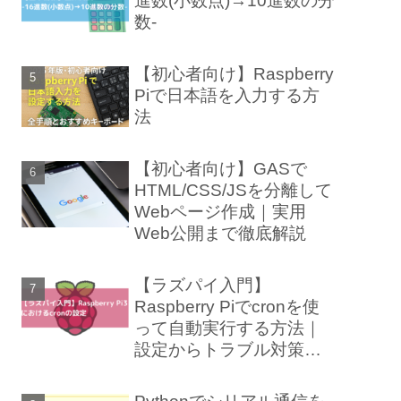
進数(小数点)→10進数の分
数-
【初心者向け】Raspberry
Piで日本語を入力する方
法
【初心者向け】GASで
HTML/CSS/JSを分離して
Webページ作成｜実用
Web公開まで徹底解説
【ラズパイ入門】
Raspberry Piでcronを使
って自動実行する方法｜
設定からトラブル対策ま
で徹底解説