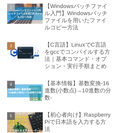
【Windowsバッチファイ
ル入門】Windowsバッチ
ファイルを用いたファイ
ルコピー方法
【C言語】LinuxでC言語
をgccでコンパイルする方
法｜基本コマンド・オプ
ション・実行手順まとめ
【基本情報】基数変換-16
進数(小数点)→10進数の分
数-
【初心者向け】Raspberry
Piで日本語を入力する方
法