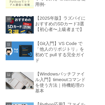
用例-
【2025年版】ラズパイに
おすすめのSDカード3選
【初心者〜上級者まで】
【Git入門】VS Code で
「他人のリポジトリ」を
初めて pull する完全ガイ
ド
【Windowsバッチファイ
ル入門】timeoutコマンド
を使う方法｜待機処理の
基本
【Python応用】ファイル