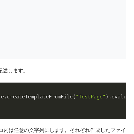
を記述します。
ce.createTemplateFromFile(
"TestPage"
).evaluate
、カッコ内は任意の文字列にします。それぞれ作成したファイ