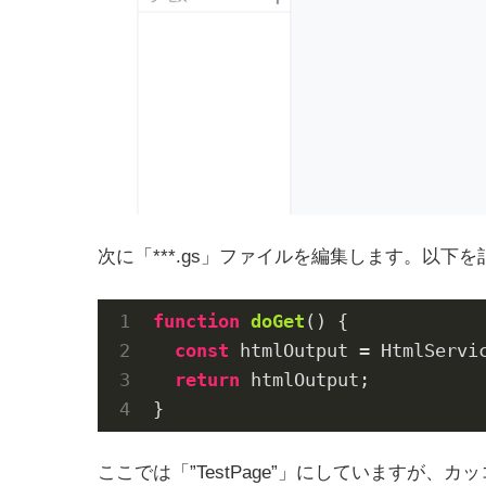
次に「***.gs」ファイルを編集します。以下
function
doGet
(
) 
{

const
 htmlOutput = HtmlServi
return
 htmlOutput;

}
ここでは「”TestPage”」にしていますが