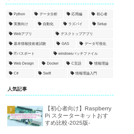
Python
データ分析
応用編
初心者
実務向け
自動化
ラズパイ
Setup
Webアプリ
デスクトップアプリ
基本情報技術者試験
GAS
データ可視化
ITパスポート
windowsバッチファイル
Web Design
Docker
C言語
情報理論
C#
Swift
情報理論入門
人気記事
【初心者向け】Raspberry
Pi スターターキットおす
すめ比較-2025版-