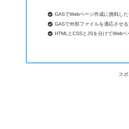
GASでWebページ作成に挑戦し
GASで外部ファイルを適応させ
HTMLとCSSとJSを分けてWe
スポ