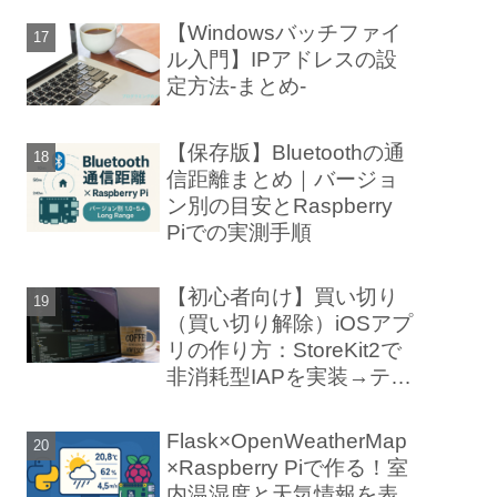
【Windowsバッチファイ
ル入門】IPアドレスの設
定方法-まとめ-
【保存版】Bluetoothの通
信距離まとめ｜バージョ
ン別の目安とRaspberry
Piでの実測手順
【初心者向け】買い切り
（買い切り解除）iOSアプ
リの作り方：StoreKit2で
();

非消耗型IAPを実装→テス
ト→審査まで
Flask×OpenWeatherMap
×Raspberry Piで作る！室
内温湿度と天気情報を表