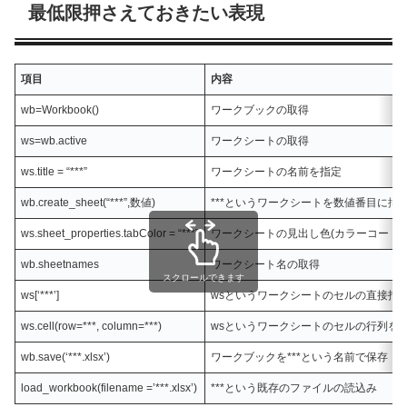
最低限押さえておきたい表現
項目
内容
wb=Workbook()
ワークブックの取得
ws=wb.active
ワークシートの取得
ws.title = “***”
ワークシートの名前を指定
wb.create_sheet(“***”,数値)
***というワークシートを数値番目に挿
ws.sheet_properties.tabColor = “***”
ワークシートの見出し色(カラーコード)の指定
wb.sheetnames
ワークシート名の取得
スクロールできます
ws[‘***’]
wsというワークシートのセルの直接指定 e
ws.cell(row=***, column=***)
wsというワークシートのセルの行列を
wb.save(‘***.xlsx’)
ワークブックを***という名前で保存
load_workbook(filename =’***.xlsx’)
***という既存のファイルの読込み