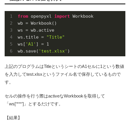
from
 openpyxl 
import
 Workbook

wb = Workbook()

ws = wb.active

ws.title = 
"Title"
ws[
'A1'
] = 
1
wb.save(
'test.xlsx'
)
上記のプログラムはTitleというシートのA1セルに1という数値
を入力してtest.xlsxというファイル名で保存しているもので
す。
セルの操作を行う際はactiveなWorkbookを取得して
「ws[‘***’]」とするだけです。
【結果】