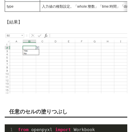
type
入力値の種類設定。「whole:整数」「time:時間」「date:日
【結果】
任意のセルの塗りつぶし
from
 openpyxl 
import