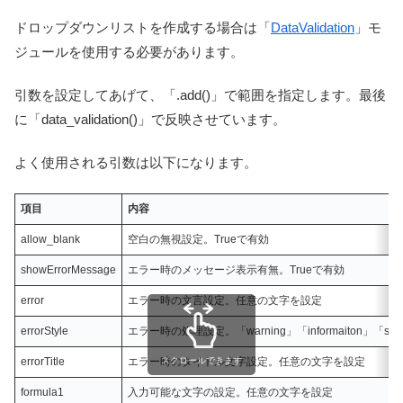
ドロップダウンリストを作成する場合は「
DataValidation
」モ
ジュールを使用する必要があります。
引数を設定してあげて、「.add()」で範囲を指定します。最後
に「data_validation()」で反映させています。
よく使用される引数は以下になります。
項目
内容
allow_blank
空白の無視設定。Trueで有効
showErrorMessage
エラー時のメッセージ表示有無。Trueで有効
error
エラー時の文言設定。任意の文字を設定
errorStyle
エラー時の処理設定。「warning」「informaiton」「s
スクロールできます
errorTitle
エラー時のタイトル文字設定。任意の文字を設定
formula1
入力可能な文字の設定。任意の文字を設定