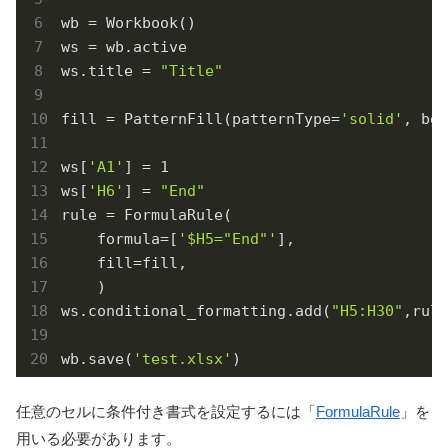
wb = Workbook()

ws = wb.active

ws.title = 
"Title"
fill = PatternFill(patternType=
'solid'
, bgC
ws[
'A1'
] = 
1
ws[
'H6'
] = 
"End"
rule = FormulaRule(

    formula=[
'$H5="End"'
],

    fill=fill,

    )

ws.conditional_formatting.add(
"H5:H30"
,rule
wb.save(
'test.xlsx'
任意のセルに条件付き書式を設定するには「
FormulaRule
」を
用いる必要があります。