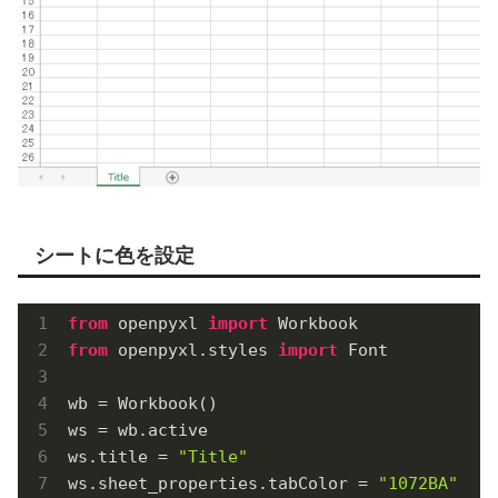
シートに色を設定
from
 openpyxl 
import
from
 openpyxl.styles 
import
 Font

wb = Workbook()

ws = wb.active

ws.title = 
"Title"
ws.sheet_properties.tabColor = 
"1072BA"