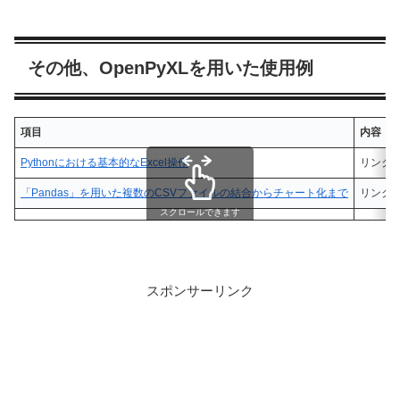
その他、OpenPyXLを用いた使用例
項目
内容
Pythonにおける基本的なExcel操作
リンク先
「Pandas」を用いた複数のCSVファイルの結合からチャート化まで
リンク
スクロールできます
スポンサーリンク