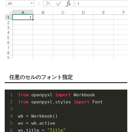
任意のセルのフォント指定
from
 openpyxl 
import
from
 openpyxl.styles 
import
 Font

wb = Workbook()

ws = wb.active

ws.title = 
"Title"