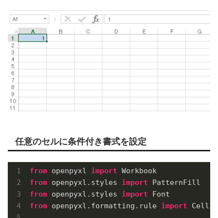
任意のセルに条件付き書式を設定
from
 openpyxl 
import
from
 openpyxl.styles 
import
from
 openpyxl.styles 
import
from
 openpyxl.formatting.rule 
import
 CellIs