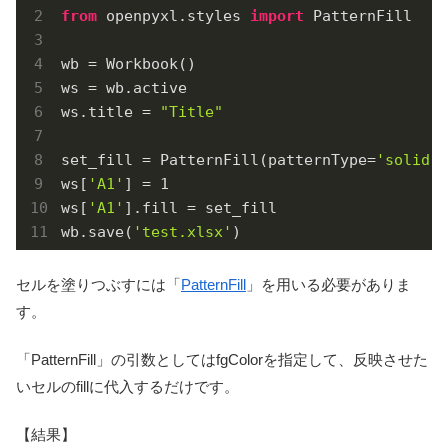
from
 openpyxl.styles 
import
 PatternFill

wb = Workbook()

ws = wb.active

ws.title = 
"Title"
set_fill = PatternFill(patternType=
'solid'
,
ws[
'A1'
] = 
1
ws[
'A1'
].fill = set_fill

wb.save(
'test.xlsx'
)
セルを塗りつぶすには「
PatternFill
」を用いる必要がありま
す。
「PatternFill」の引数としてはfgColorを指定して、反映させた
いセルのfillに代入するだけです。
【結果】