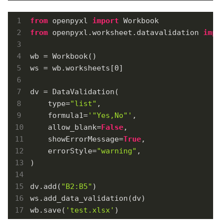
from
 openpyxl 
import
from
 openpyxl.worksheet.datavalidation 
impo
wb = Workbook()

ws = wb.worksheets[
0
]

dv = DataValidation(

    type=
"list"
,

    formula1=
'"Yes,No"'
,

    allow_blank=
False
,

    showErrorMessage=
True
,

    errorStyle=
"warning"
,

)

dv.add(
"B2:B5"
)

ws.add_data_validation(dv)

wb.save(
'test.xlsx'