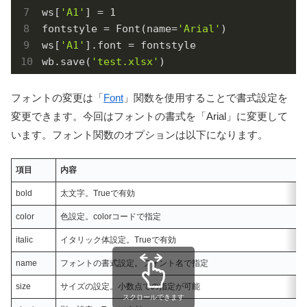
ws[
'A1'
] = 
1
fontstyle = Font(name=
'Arial'
)

ws[
'A1'
].font = fontstyle

wb.save(
'test.xlsx'
)
フォントの変更は「
Font
」関数を使用することで書式設定を
変更できます。今回はフォントの書式を「Arial」に変更して
います。フォント関数のオプションは以下になります。
項目
内容
bold
太文字。Trueで有効
color
色設定。colorコードで指定
italic
イタリック体設定。Trueで有効
name
フォントの書式設定。フォント名で指定
size
サイズの設定。小数点での指定が可能
スクロールできます