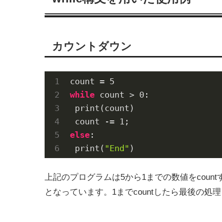
カウントダウン
count = 
5
while
 count > 
0
:

 print(count)

 count -= 
1
else
:

 print(
"End"
)
上記のプログラムは5から1までの数値をcou
となっています。1までcountしたら最後の処