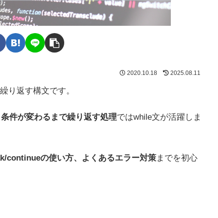
2020.10.18
2025.08.11
を繰り返す構文です。
、
条件が変わるまで繰り返す処理
ではwhile文が活躍しま
/continueの使い方、よくあるエラー対策
までを初心