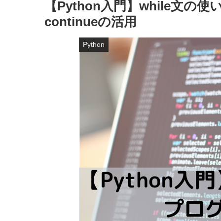
【Python入門】while文の
continueの活用
Python