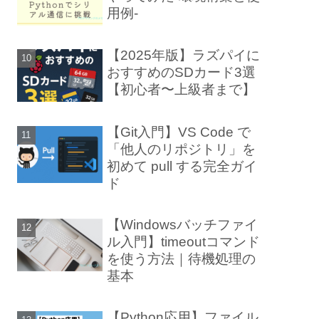
用例-
【2025年版】ラズパイに
おすすめのSDカード3選
【初心者〜上級者まで】
【Git入門】VS Code で
「他人のリポジトリ」を
初めて pull する完全ガイ
ド
【Windowsバッチファイ
ル入門】timeoutコマンド
を使う方法｜待機処理の
基本
【Python応用】ファイル