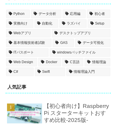
Python
データ分析
応用編
初心者
実務向け
自動化
ラズパイ
Setup
Webアプリ
デスクトップアプリ
基本情報技術者試験
GAS
データ可視化
ITパスポート
windowsバッチファイル
Web Design
Docker
C言語
情報理論
C#
Swift
情報理論入門
人気記事
【初心者向け】Raspberry
Pi スターターキットおす
すめ比較-2025版-