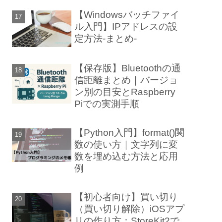
【Windowsバッチファイ
ル入門】IPアドレスの設
定方法-まとめ-
【保存版】Bluetoothの通
信距離まとめ｜バージョ
ン別の目安とRaspberry
Piでの実測手順
【Python入門】format()関
数の使い方｜文字列に変
数を埋め込む方法と応用
例
【初心者向け】買い切り
（買い切り解除）iOSアプ
リの作り方：StoreKit2で