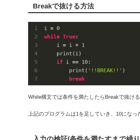
Breakで抜ける方法
i = 
0
while
True
:

    i = i + 
1
    print(i)

if
 i == 
10
:

        print(
'!!BREAK!!'
)

break
While構文では条件を満たしたらBreakで抜
上記のプログラムは1を足していき、10にな
入力の検証(条件を満たすまで繰り