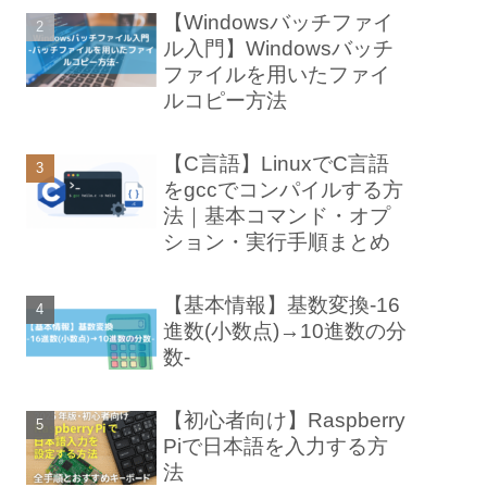
【Windowsバッチファイ
ル入門】Windowsバッチ
ファイルを用いたファイ
ルコピー方法
【C言語】LinuxでC言語
をgccでコンパイルする方
法｜基本コマンド・オプ
ション・実行手順まとめ
【基本情報】基数変換-16
進数(小数点)→10進数の分
数-
【初心者向け】Raspberry
Piで日本語を入力する方
法