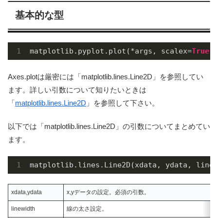
基本的な型
matplotlib.pyplot.plot(*args, scalex=
True
, 
Axes.plotは厳密には「matplotlib.lines.Line2D」を参照してい
ます。詳しい引数について知りたいときは
「
matplotlib.lines.Line2D
」を参照して下さい。
以下では「matplotlib.lines.Line2D」の引数についてまとめてい
ます。
matplotlib.lines.Line2D(xdata, ydata, linew
xdata,ydata
x,yデータの設定。必須の引数。
linewidth
線の太さ設定。