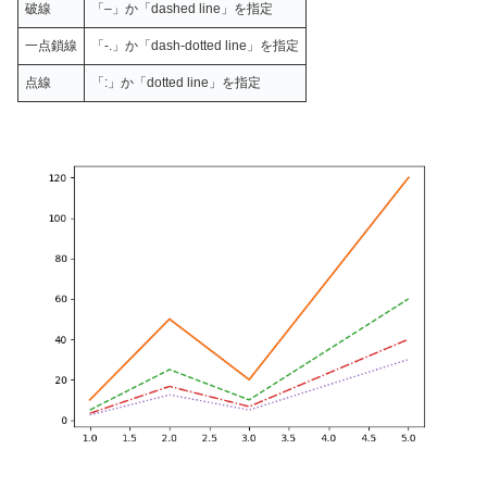
破線
「–」か「dashed line」を指定
一点鎖線
「-.」か「dash-dotted line」を指定
点線
「:」か「dotted line」を指定