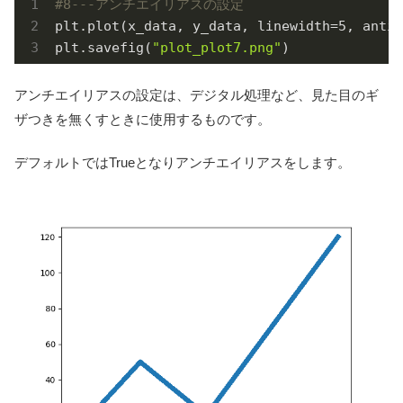
#8---アンチエイリアスの設定
plt.plot(x_data, y_data, linewidth=
5
, antia
plt.savefig(
"plot_plot7.png"
)
アンチエイリアスの設定は、デジタル処理など、見た目のギ
ザつきを無くすときに使用するものです。
デフォルトではTrueとなりアンチエイリアスをします。