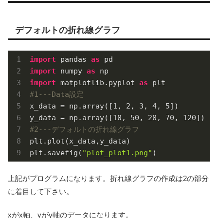
デフォルトの折れ線グラフ
import
 pandas 
as
import
 numpy 
as
import
 matplotlib.pyplot 
as
#1---Data設定
x_data = np.array([
1
, 
2
, 
3
, 
4
, 
5
])

y_data = np.array([
10
, 
50
, 
20
, 
70
, 
120
#2---デフォルトの折れ線グラフ
plt.plot(x_data,y_data)

plt.savefig(
"plot_plot1.png"
)
上記がプログラムになります。折れ線グラフの作成は2の部分
に着目して下さい。
xがx軸、yがy軸のデータになります。