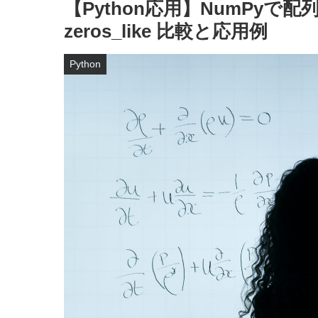
【Python応用】NumPyで配
zeros_like 比較と応用例
Python