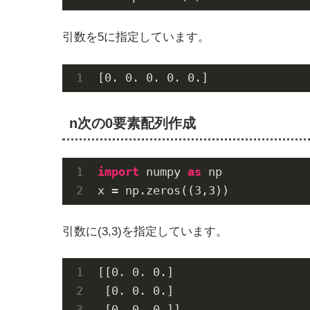
引数を5に指定しています。
[0. 0. 0. 0. 0.]
n次の0要素配列作成
import
 numpy 
as
 np

x = np.zeros((
3
,
3
))
引数に(3,3)を指定しています。
[[0. 0. 0.]

 [0. 0. 0.]

 [0. 0. 0.]]