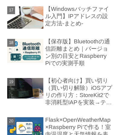
【Windowsバッチファイ
ル入門】IPアドレスの設
定方法-まとめ-
【保存版】Bluetoothの通
信距離まとめ｜バージョ
ン別の目安とRaspberry
Piでの実測手順
【初心者向け】買い切り
（買い切り解除）iOSアプ
リの作り方：StoreKit2で
非消耗型IAPを実装→テス
ト→審査まで
Flask×OpenWeatherMap
×Raspberry Piで作る！室
内温湿度と天気情報を表