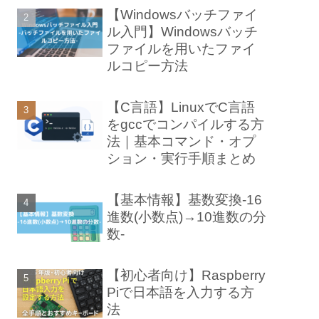
【Windowsバッチファイ
ル入門】Windowsバッチ
ファイルを用いたファイ
ルコピー方法
【C言語】LinuxでC言語
をgccでコンパイルする方
法｜基本コマンド・オプ
ション・実行手順まとめ
【基本情報】基数変換-16
進数(小数点)→10進数の分
数-
【初心者向け】Raspberry
Piで日本語を入力する方
法