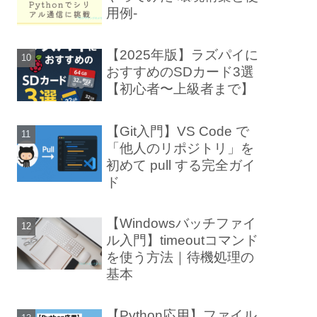
用例-
【2025年版】ラズパイに
おすすめのSDカード3選
【初心者〜上級者まで】
【Git入門】VS Code で
「他人のリポジトリ」を
初めて pull する完全ガイ
ド
【Windowsバッチファイ
ル入門】timeoutコマンド
を使う方法｜待機処理の
基本
【Python応用】ファイル