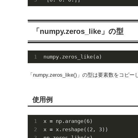
「numpy.zeros_like」の型
numpy.zeros_like(a)
「numpy.zeros_like()」の型は要素数を
使用例
x = np.arange(
6
)

x = x.reshape((
2
, 
3
))

np.zeros_like(x)