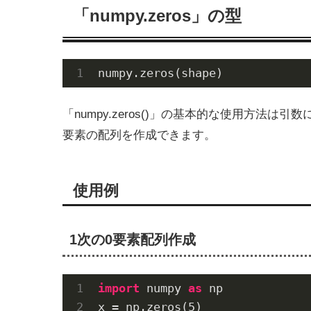
「numpy.zeros」の型
numpy.zeros(shape)
「numpy.zeros()」の基本的な使用方法は
要素の配列を作成できます。
使用例
1次の0要素配列作成
import
 numpy 
as
 np

x = np.zeros(
5
)