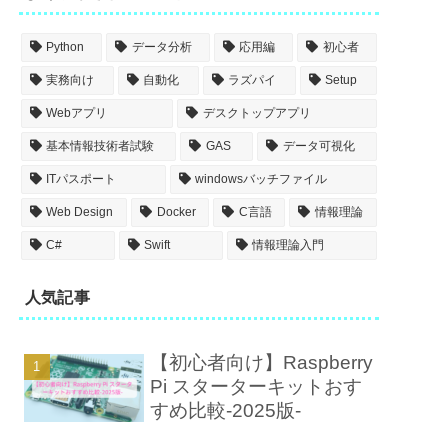
Python
データ分析
応用編
初心者
実務向け
自動化
ラズパイ
Setup
Webアプリ
デスクトップアプリ
基本情報技術者試験
GAS
データ可視化
ITパスポート
windowsバッチファイル
Web Design
Docker
C言語
情報理論
C#
Swift
情報理論入門
人気記事
【初心者向け】Raspberry
Pi スターターキットおす
すめ比較-2025版-