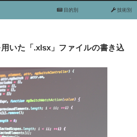
目的別
技術別
」を用いた「.xlsx」ファイルの書き込