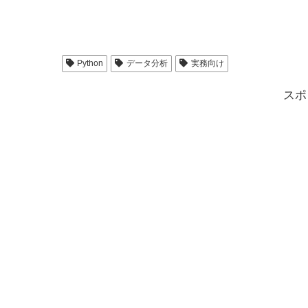
Python
データ分析
実務向け
スポ