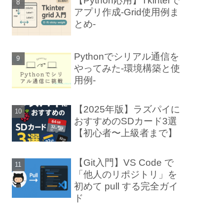
【Python応用】Tkinterで
アプリ作成-Grid使用例ま
とめ-
Pythonでシリアル通信を
やってみた-環境構築と使
用例-
【2025年版】ラズパイに
おすすめのSDカード3選
【初心者〜上級者まで】
【Git入門】VS Code で
「他人のリポジトリ」を
初めて pull する完全ガイ
ド