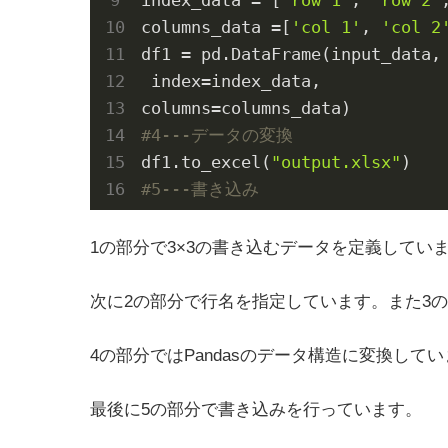
columns_data =[
'col 1'
, 
'col 2
df1 = pd.DataFrame(input_data,

 index=index_data,

#4---データの変換
df1.to_excel(
"output.xlsx"
#5---書き込み
1の部分で3×3の書き込むデータを定義してい
次に2の部分で行名を指定しています。また3
4の部分ではPandasのデータ構造に変換して
最後に5の部分で書き込みを行っています。