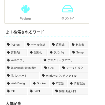
Python
ラズパイ
よく検索されるワード
Python
データ分析
応用編
初心者
実務向け
自動化
ラズパイ
Setup
Webアプリ
デスクトップアプリ
基本情報技術者試験
GAS
データ可視化
ITパスポート
windowsバッチファイル
Web Design
Docker
C言語
情報理論
C#
Swift
情報理論入門
人気記事