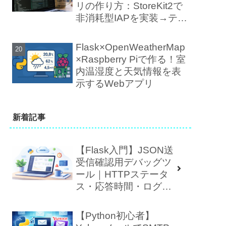
リの作り方：StoreKit2で
非消耗型IAPを実装→テス
ト→審査まで
Flask×OpenWeatherMap
×Raspberry Piで作る！室
内温湿度と天気情報を表
示するWebアプリ
新着記事
【Flask入門】JSON送
受信確認用デバッグツ
ール｜HTTPステータ
ス・応答時間・ログ表
示つき
【Python初心者】