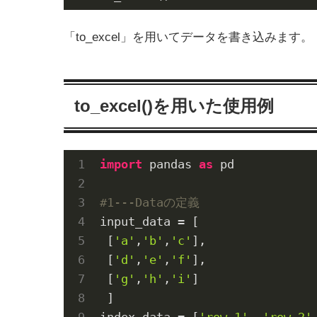
「to_excel」を用いてデータを書き込みます。
to_excel()を用いた使用例
import
 pandas 
as
 pd

#1---Dataの定義
input_data = [

 [
'a'
,
'b'
,
'c'
],

 [
'd'
,
'e'
,
'f'
],

 [
'g'
,
'h'
,
'i'
]

 ]

index_data = [
'row 1'
, 
'row 2'