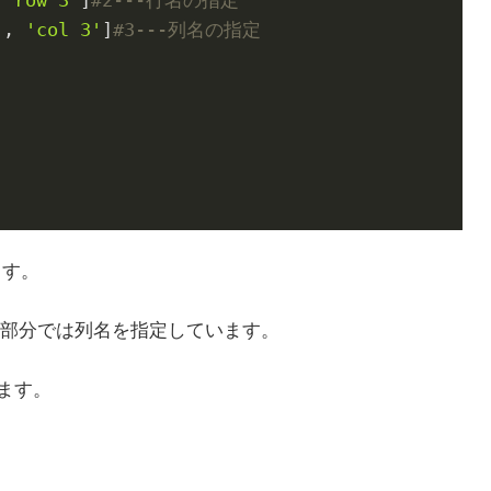
'
, 
'col 3'
]
#3---列名の指定
ます。
の部分では列名を指定しています。
います。