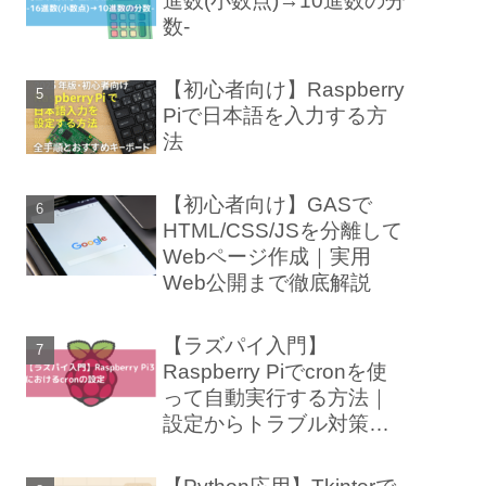
進数(小数点)→10進数の分
数-
【初心者向け】Raspberry
Piで日本語を入力する方
法
【初心者向け】GASで
HTML/CSS/JSを分離して
Webページ作成｜実用
Web公開まで徹底解説
【ラズパイ入門】
Raspberry Piでcronを使
って自動実行する方法｜
設定からトラブル対策ま
で徹底解説