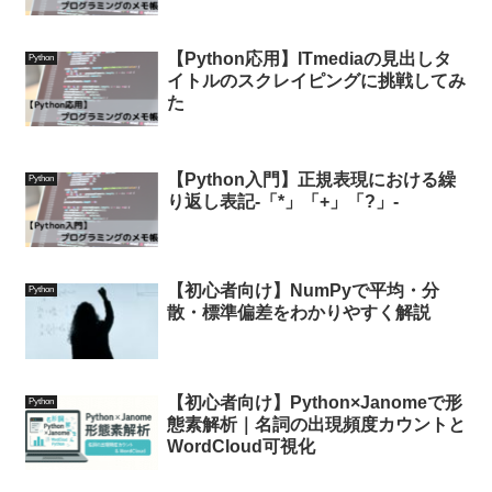
【Python応用】ITmediaの見出しタ
Python
イトルのスクレイピングに挑戦してみ
た
【Python入門】正規表現における繰
Python
り返し表記-「*」「+」「?」-
【初心者向け】NumPyで平均・分
Python
散・標準偏差をわかりやすく解説
【初心者向け】Python×Janomeで形
Python
態素解析｜名詞の出現頻度カウントと
WordCloud可視化