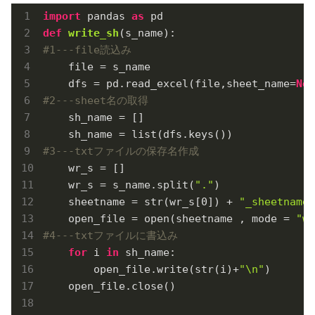
import
 pandas 
as
def
write_sh
(s_name)
:
#1---file読込み
    file = s_name

    dfs = pd.read_excel(file,sheet_name=
Non
#2---sheet名の取得
    sh_name = []

#3---txtファイルの保存名作成
    wr_s = []

    wr_s = s_name.split(
"."
)

    sheetname = str(wr_s[
0
]) + 
"_sheetname.
    open_file = open(sheetname , mode = 
"w"
#4---txtファイルに書込み
for
 i 
in
 sh_name:

        open_file.write(str(i)+
"\n"
)

    open_file.close()
