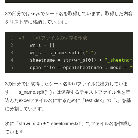
2の部分ではkeysでシート名を取得しています。取得した内容
をリスト型に格納しています。
#3---txtファイルの保存名作成
    wr_s = []

    wr_s = s_name.split(
"."
)

    sheetname = str(wr_s[
0
]) + 
"_sheetname.
    open_file = open(sheetname , mode = 
"w"
3の部分では取得したシート名をtxtファイルに出力していま
す。「s_name.split(“.”)」は保存するテキストファイル名を読
込んだexcelファイル名にするために「test.xlsx」の「.」を基
に分割しています。
次に「str(wr_s[0]) + “_sheetname.txt”」でファイル名を作成し
ています。