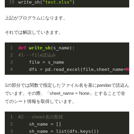
write_sh(
"test.xlsx"
)
上記がプログラムになります。
それでは解説していきます。
def
write_sh
(s_name)
:
#1---file読込み
    file = s_name

    dfs = pd.read_excel(file,sheet_name=
Non
1の部分では関数で指定したファイル名を基にpandasで読込ん
でいます。その際、「sheet_name = None」とすることで全
てのシート情報を取得しています。
#2---sheet名の取得
    sh_name = []

    sh_name = list(dfs.keys())