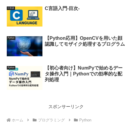
C言語入門-目次-
C言語
【Python応用】OpenCVを用いた顔
Python
認識してモザイク処理するプログラム
【初心者向け】NumPyで始めるデー
Python
タ操作入門｜Pythonでの効率的な配
列処理
スポンサーリンク
ホーム
プログラミング
Python