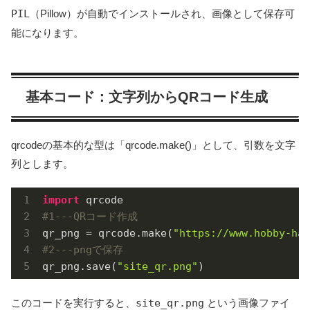
PIL
（Pillow）が自動でインストールされ、画像として保存可
能になります。
基本コード：文字列からQRコード生成
qrcodeの基本的な型は「qrcode.make()」として、引数を文字
列とします。
import
#1---QRコード作成
qr_png = qrcode.make(
"https://www.hobby-hap
#2---pngで保存
qr_png.save(
"site_qr.png"
)
このコードを実行すると、
site_qr.png
という画像ファイ