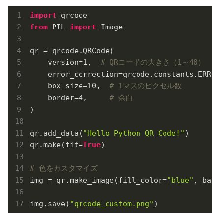
import
from
 PIL 
import
 Image

qr = qrcode.QRCode(

    version=
1
,  
# QRコードの大きさ（1～40）
    error_correction=qrcode.constants.ERROR
    box_size=
10
,  
# 1マスのピクセル数
    border=
4
,     
# 余白
)

qr.add_data(
"Hello Python QR Code!"
)

qr.make(fit=
True
)

# 色をカスタマイズ
img = qr.make_image(fill_color=
"blue"
, back
img.save(
"qrcode_custom.png"
)