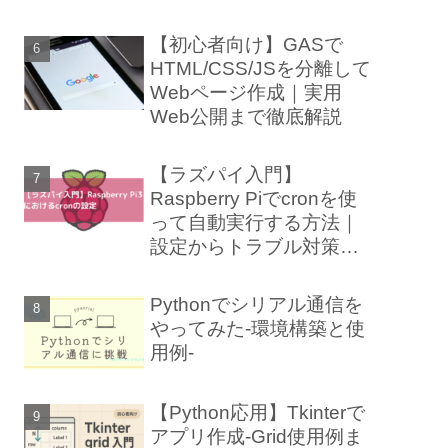
【初心者向け】GASで
HTML/CSS/JSを分離して
Webページ作成｜実用
Web公開まで徹底解説
【ラズパイ入門】
Raspberry Piでcronを使
って自動実行する方法｜
設定からトラブル対策ま
で徹底解説
Pythonでシリアル通信を
やってみた-環境構築と使
用例-
【Python応用】Tkinterで
アプリ作成-Grid使用例ま