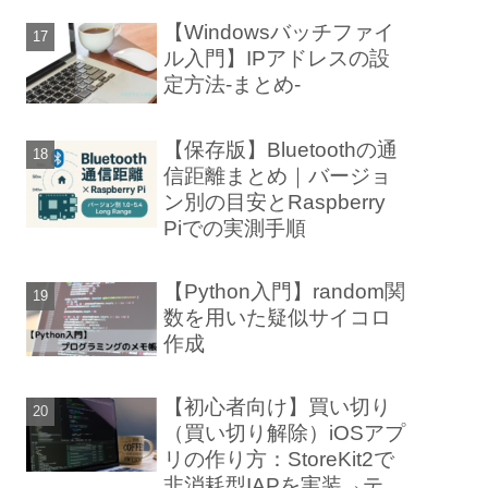
【Windowsバッチファイ
ル入門】IPアドレスの設
定方法-まとめ-
【保存版】Bluetoothの通
信距離まとめ｜バージョ
ン別の目安とRaspberry
Piでの実測手順
【Python入門】random関
数を用いた疑似サイコロ
作成
【初心者向け】買い切り
（買い切り解除）iOSアプ
リの作り方：StoreKit2で
非消耗型IAPを実装→テス