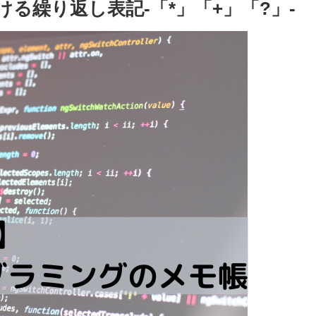
ける繰り返し表記-「*」「+」「?」-