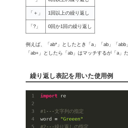
「＋」
1回以上の繰り返し
「?」
0回か1回の繰り返し
例えば、「ab*」としたとき「a」「ab」「ab
「ab+」としたら「ab」はマッチするが「a
繰り返し表記を用いた使用例
import
 re

#1---文字列の指定
word = 
"Greeen"
#2---繰り返しの指定