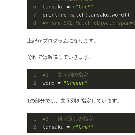
tansaku = 
r"Gre*"
#<_sre.SRE_Match object; span=
上記がプログラムになります。
それでは解説していきます。
#1---文字列の指定
word = 
"Greeen"
1の部分では、文字列を指定しています。
#2---繰り返しの指定
tansaku = 
r"Gre*"