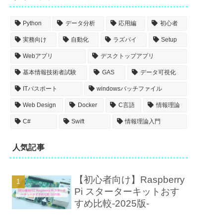
Python
データ分析
応用編
初心者
実務向け
自動化
ラズパイ
Setup
Webアプリ
デスクトップアプリ
基本情報技術者試験
GAS
データ可視化
ITパスポート
windowsバッチファイル
Web Design
Docker
C言語
情報理論
C#
Swift
情報理論入門
人気記事
【初心者向け】Raspberry
Pi スターターキットおす
すめ比較-2025版-