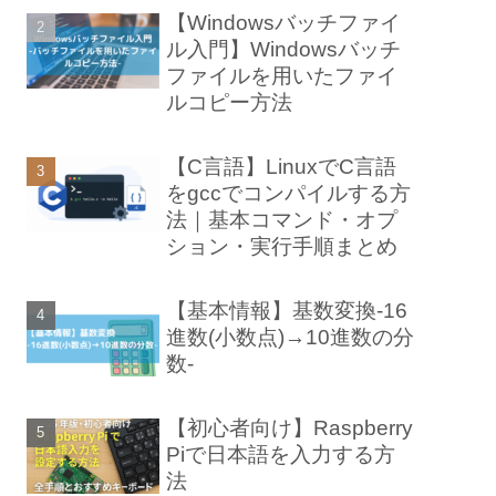
【Windowsバッチファイ
ル入門】Windowsバッチ
ファイルを用いたファイ
ルコピー方法
【C言語】LinuxでC言語
をgccでコンパイルする方
法｜基本コマンド・オプ
ション・実行手順まとめ
【基本情報】基数変換-16
進数(小数点)→10進数の分
数-
【初心者向け】Raspberry
Piで日本語を入力する方
法