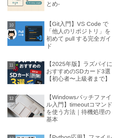
とめ-
【Git入門】VS Code で
「他人のリポジトリ」を
初めて pull する完全ガイ
ド
【2025年版】ラズパイに
おすすめのSDカード3選
【初心者〜上級者まで】
【Windowsバッチファイ
ル入門】timeoutコマンド
を使う方法｜待機処理の
基本
【Python応用】ファイル