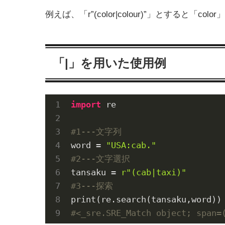
例えば、「r”(color|colour)”」とすると「
「|」を用いた使用例
import
 re

#1---文字列
word = 
"USA:cab."
#2---文字選択
tansaku = 
r"(cab|taxi)"
#3---探索
#<_sre.SRE_Match object; span=