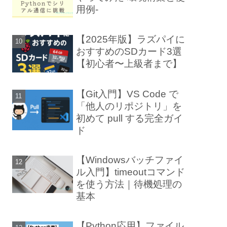
用例-
【2025年版】ラズパイに
おすすめのSDカード3選
【初心者〜上級者まで】
【Git入門】VS Code で
「他人のリポジトリ」を
初めて pull する完全ガイ
ド
【Windowsバッチファイ
ル入門】timeoutコマンド
を使う方法｜待機処理の
基本
【Python応用】ファイル