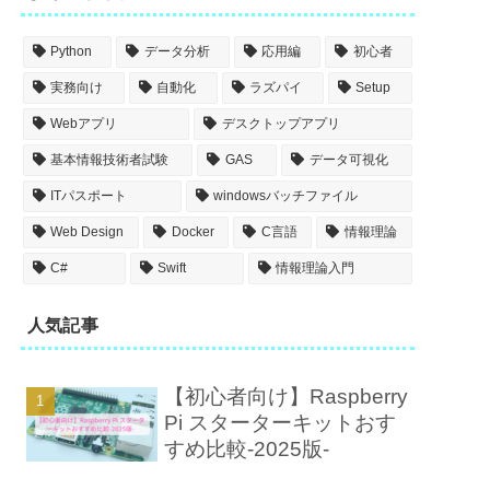
Python
データ分析
応用編
初心者
実務向け
自動化
ラズパイ
Setup
Webアプリ
デスクトップアプリ
基本情報技術者試験
GAS
データ可視化
ITパスポート
windowsバッチファイル
Web Design
Docker
C言語
情報理論
C#
Swift
情報理論入門
人気記事
【初心者向け】Raspberry
Pi スターターキットおす
すめ比較-2025版-