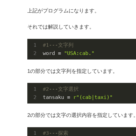
上記がプログラムになります。
それでは解説していきます。
#1---文字列
word = 
"USA:cab."
1の部分では文字列を指定しています。
#2---文字選択
tansaku = 
r"(cab|taxi)"
2の部分では文字の選択内容を指定しています。こ
#3---探索