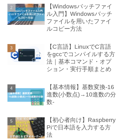
【Windowsバッチファイ
ル入門】Windowsバッチ
ファイルを用いたファイ
ルコピー方法
【C言語】LinuxでC言語
をgccでコンパイルする方
法｜基本コマンド・オプ
ション・実行手順まとめ
【基本情報】基数変換-16
進数(小数点)→10進数の分
数-
【初心者向け】Raspberry
Piで日本語を入力する方
法