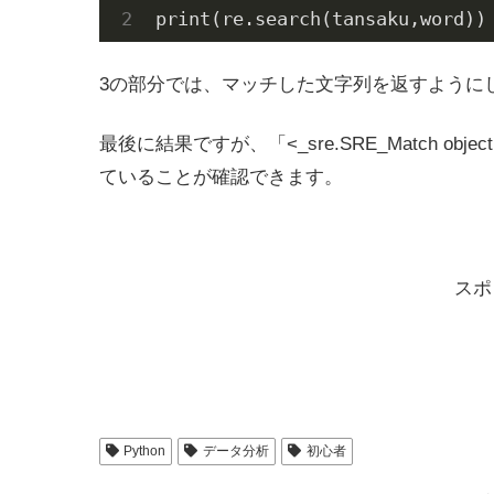
print(re.search(tansaku,word))
3の部分では、マッチした文字列を返すように
最後に結果ですが、「<_sre.SRE_Match object;
ていることが確認できます。
スポ
Python
データ分析
初心者