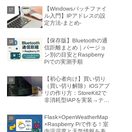
【Windowsバッチファイ
ル入門】IPアドレスの設
定方法-まとめ-
【保存版】Bluetoothの通
信距離まとめ｜バージョ
ン別の目安とRaspberry
Piでの実測手順
【初心者向け】買い切り
（買い切り解除）iOSアプ
リの作り方：StoreKit2で
非消耗型IAPを実装→テス
ト→審査まで
Flask×OpenWeatherMap
×Raspberry Piで作る！室
内温湿度と天気情報を表