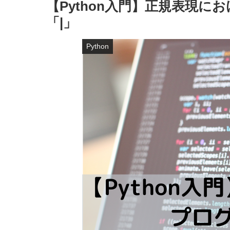
【Python入門】正規表現に
「|」
Python