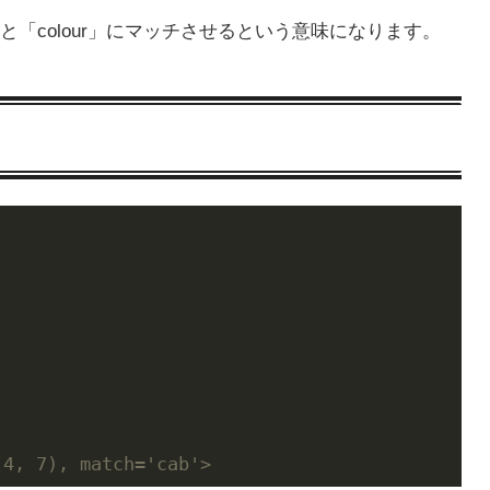
color」と「colour」にマッチさせるという意味になります。
(4, 7), match='cab'>