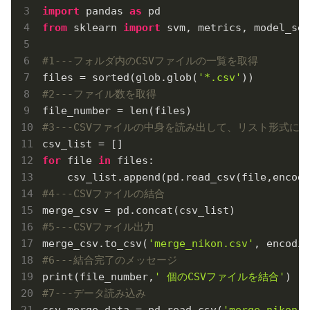
import
 pandas 
as
from
 sklearn 
import
 svm, metrics, model_sel
#1---フォルダ内のCSVファイルの一覧を取得
files = sorted(glob.glob(
'*.csv'
#2---ファイル数を取得
#3---CSVファイルの中身を読み出して、リスト形式に
for
 file 
in
 files:

    csv_list.append(pd.read_csv(file,encodi
#4---CSVファイルの結合
#5---CSVファイル出力
merge_csv.to_csv(
'merge_nikon.csv'
, encodin
#6---結合完了のメッセージ
print(file_number,
' 個のCSVファイルを結合'
#7---データ読み込み
csv_merge_data = pd.read_csv(
'merge_nikon.c