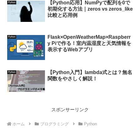
【Python応用】NumPyで配列を0で
Python
初期化する方法｜zeros vs zeros_like
比較と応用例
Flask×OpenWeatherMap×Raspberr
Python
y Piで作る！室内温湿度と天気情報を
表示するWebアプリ
【Python入門】lambda式とは？無名
Python
関数をやさしく解説！
スポンサーリンク
ホーム
プログラミング
Python