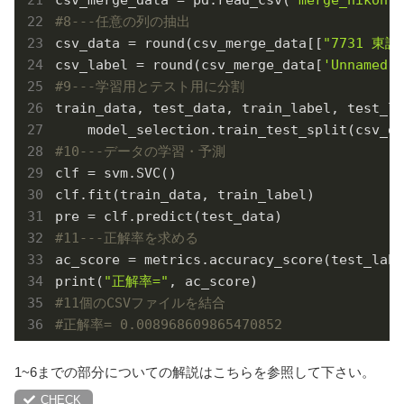
#8---任意の列の抽出
csv_data = round(csv_merge_data[[
"7731 東
csv_label = round(csv_merge_data[
'Unnamed: 
#9---学習用とテスト用に分割
train_data, test_data, train_label, test_la
#10---データの学習・予測
clf = svm.SVC()

clf.fit(train_data, train_label)

#11---正解率を求める
ac_score = metrics.accuracy_score(test_labe
print(
"正解率="
#11個のCSVファイルを結合
#正解率= 0.008968609865470852
1~6までの部分についての解説はこちらを参照して下さい。