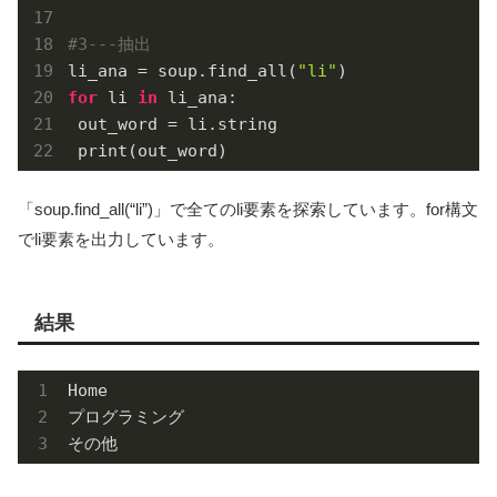
#3---抽出
li_ana = soup.find_all(
"li"
for
 li 
in
 li_ana:

 out_word = li.string

 print(out_word)
「soup.find_all(“li”)」で全てのli要素を探索しています。for構文
でli要素を出力しています。
結果
Home

プログラミング

その他