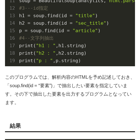
soup = BeautifulSoup(analytics,
'html.parser
#3---id指定
h1 = soup.find(id = 
"title"
)

h2 = soup.find(id = 
"sec_title"
)

p = soup.find(id = 
"article"
#4--文字列抽出
print(
"h1 : "
,h1.string)

print(
"h2 : "
,h2.string)

print(
"p : "
,p.string)
このプログラムでは、解析内容のHTMLを予め記述しておき、
「soup.find(id = “要素”)」で抽出したい要素を指定していま
す。その下で抽出した要素を出力するプログラムとなってい
ます。
結果