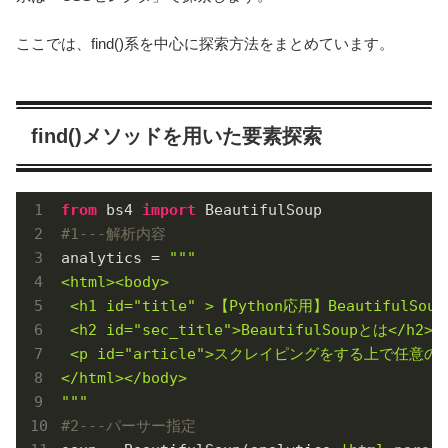
ここでは、find()系を中心に探索方法をまとめています。
find()メソッドを用いた要素探索
from
 bs4 
import
#1---解析内容
analytics = 
"""

<html><body>

 <h1 id="title" >【Python応用】Beautifu
 <h2 id="sec_title">BeautifulSoupとは</h2>

 <p id="article">スクレイピングをする上で任意の
</html></body>

"""
#2---パーサー指定