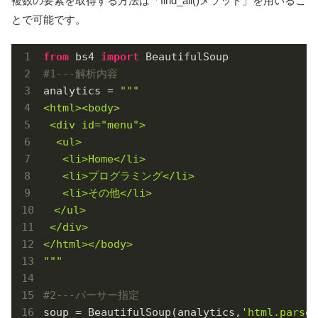
複数の要素を取得する方法は「find_all()メソッド」を用いるこ
とで可能です。
from
 bs4 
import
#1---解析内容
analytics = 
"""

<html><body>

 <div id="menu">

  <ul>

   <li>Home</li>

   <li>プログラミング</li>

   <li>その他</li>

　</ul>

 </div>

</html></body>

"""
#2---パーサー指定
soup = BeautifulSoup(analytics,
'html.parser