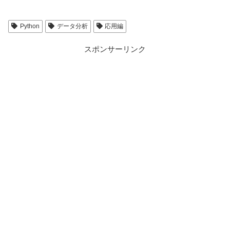
数-
Python
データ分析
応用編
【初心者向け】Rasp
スポンサーリンク
Piで日本語を入力