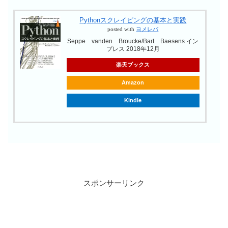
Pythonスクレイピングの基本と実践
【初心者向け】Rasp
posted with
ヨメレバ
Pi スターターキッ
Seppe vanden Broucke/Bart Baesens イン
め比較-2025版-
プレス 2018年12月
楽天ブックス
【Windowsバッ
Amazon
入門】Windows
Kindle
イルを用いたファ
ー方法
【C言語】Linux
gccでコンパイル
｜基本コマンド・
ン・実行手順まと
スポンサーリンク
【基本情報】基数変
進数(小数点)→10