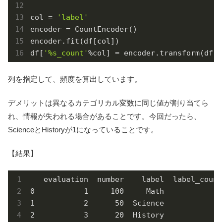
col = 
'label'
encoder = CountEncoder()

encoder.fit(df[col])

df[
'%s_count'
%col] = encoder.transform(df[c
列を指定して、頻度を算出しています。
デメリットは異なるカテゴリカル変数に同じ値が割り当てら
れ、情報が失われる場合があることです。今回だったら、
ScienceとHistoryが1になっていることです。
【結果】
   evaluation  number    label  label_count

0           1     100     Math            2

1           2      50  Science            1

2           3      20  History            1
