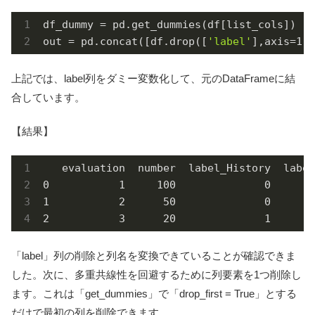
df_dummy
out
 = pd.concat([df.drop([
'label'
],axis=
1
),
上記では、label列をダミー変数化して、元のDataFrameに結
合しています。
【結果】
   evaluation  number  label_History  label
0           1     100              0       
1           2      50              0       
2           3      20              1       
「label」列の削除と列名を変換できていることが確認できま
した。次に、多重共線性を回避するために列要素を1つ削除し
ます。これは「get_dummies」で「drop_first = True」とする
だけで最初の列を削除できます。