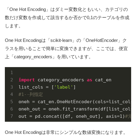
「One Hot Encoding」はダミー変数化ともいい、カテゴリの
数だけ変数を作成して該当するか否かで0,1のテーブルを作成
します。
One Hot Encodingは「scikit-learn」の「OneHotEncoder」ク
ラスを用いることで簡単に変換できますが、ここでは、便宜
上「category_encoders」を用いています。
import
 category_encoders 
as
 cat_en

list_cols = [
'label'
#1--列指定
oneh = cat_en.OneHotEncoder(cols=list_cols)
oneh_out = oneh.fit_transform(df[list_cols]
out = pd.concat([df, oneh_out], axis=
1
)
#元の
One Hot Encodingは非常にシンプルな数値変換になります。