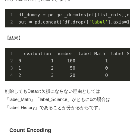
df_dummy = pd.get_dummies(df[list_cols],dro
out = pd.concat([df.drop([
'label'
],axis=
1
),
【結果】
  evaluation  number  label_Math  label_Sci
0           1     100           1          
1           2      50           0          
2           3      20           0          
削除してもDataの欠損にならない理由としては
「label_Math」「label_Science」がともに0の場合は
「label_History」であることが分かるからです。
Count Encoding