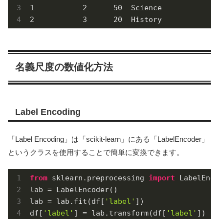
1           2      50  Science

2           3      20  History
名義尺度の数値化方法
Label Encoding
「Label Encoding」は「scikit-learn」にある「LabelEncoder」
というクラスを使用することで簡単に変換できます。
from
 sklearn.preprocessing 
import
 LabelEnco
lab = LabelEncoder()

lab = lab.fit(df[
'label'
])

df[
'label'
] = lab.transform(df[
'label'
])