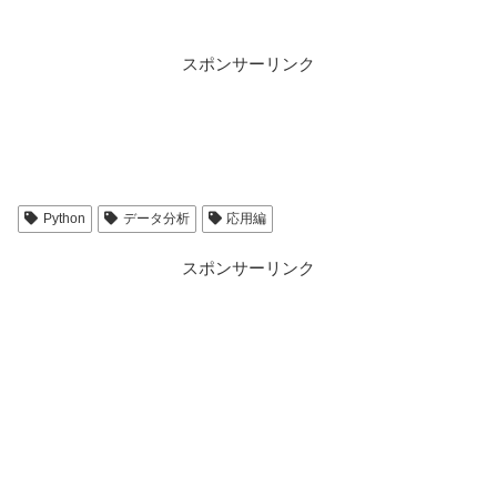
【Windowsバッ
スポンサーリンク
入門】Windows
イルを用いたファ
ー方法
【基本情報】基数変
進数(小数点)→10
Python
データ分析
応用編
数-
スポンサーリンク
【C言語】Linux
gccでコンパイル
｜基本コマンド・
ン・実行手順まと
【初心者向け】Rasp
Piで日本語を入力