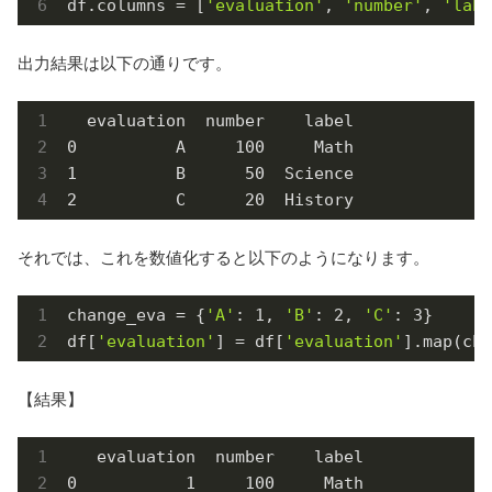
df.columns = [
'evaluation'
, 
'number'
, 
'labe
出力結果は以下の通りです。
  evaluation  number    label

0          A     100     Math

1          B      50  Science

2          C      20  History
それでは、これを数値化すると以下のようになります。
change_eva = {
'A'
: 
1
, 
'B'
: 
2
, 
'C'
: 
3
}

df[
'evaluation'
] = df[
'evaluation'
【結果】
   evaluation  number    label

0           1     100     Math
