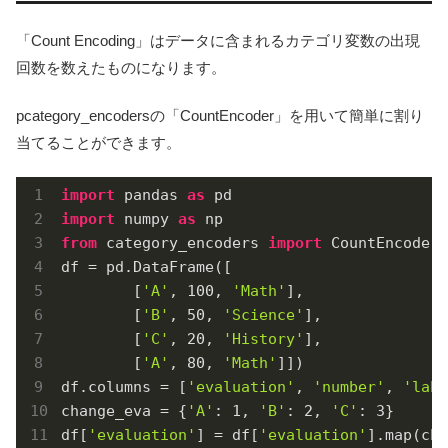
「Count Encoding」はデータに含まれるカテゴリ変数の出現
回数を数えたものになります。
pcategory_encodersの「CountEncoder」を用いて簡単に割り
当てることができます。
import
 pandas 
as
import
 numpy 
as
from
 category_encoders 
import
 CountEncoder

df = pd.DataFrame([

        [
'A'
, 
100
, 
'Math'
],

        [
'B'
, 
50
, 
'Science'
],

        [
'C'
, 
20
, 
'History'
],

        [
'A'
, 
80
, 
'Math'
]])

df.columns = [
'evaluation'
, 
'number'
, 
'labe
change_eva = {
'A'
: 
1
, 
'B'
: 
2
, 
'C'
: 
3
}

df[
'evaluation'
] = df[
'evaluation'
].map(cha