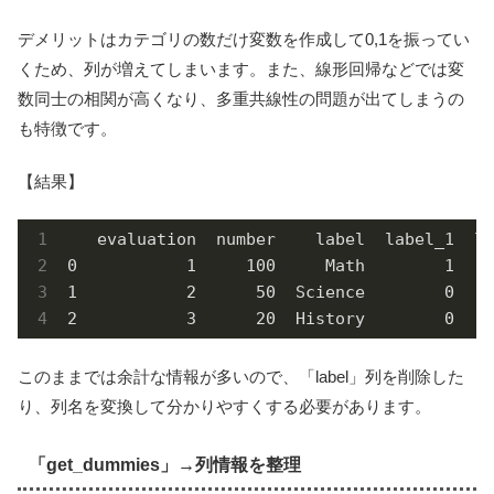
デメリットはカテゴリの数だけ変数を作成して0,1を振ってい
くため、列が増えてしまいます。また、線形回帰などでは変
数同士の相関が高くなり、多重共線性の問題が出てしまうの
も特徴です。
【結果】
   evaluation  number    label  label_1  la
0           1     100     Math        1    
1           2      50  Science        0    
2           3      20  History        0    
このままでは余計な情報が多いので、「label」列を削除した
り、列名を変換して分かりやすくする必要があります。
「get_dummies」→列情報を整理