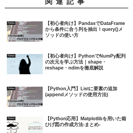
関連記事
【初心者向け】PandasでDataFrame
Python
から条件に合う列を抽出！query()メ
ソッドの使い方
【初心者向け】PythonでNumPy配列
Python
の次元を学ぶ方法｜shape・
reshape・ndimを徹底解説
【Python入門】Listに要素の追加
Python
(appendメソッドの使用方法)
【Python応用】Matplotlibを用いた箱
Python
ひげ図の作成方法-まとめ-