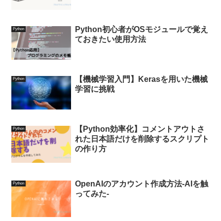
Python初心者がOSモジュールで覚え
Python
ておきたい使用方法
【機械学習入門】Kerasを用いた機械
Python
学習に挑戦
【Python効率化】コメントアウトさ
Python
れた日本語だけを削除するスクリプト
の作り方
OpenAIのアカウント作成方法-AIを触
Python
ってみた-