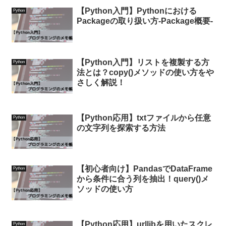
【Python入門】Pythonにおける
Python
Packageの取り扱い方-Package概要-
【Python入門】リストを複製する方
Python
法とは？copy()メソッドの使い方をや
さしく解説！
【Python応用】txtファイルから任意
Python
の文字列を探索する方法
【初心者向け】PandasでDataFrame
Python
から条件に合う列を抽出！query()メ
ソッドの使い方
【Python応用】urllibを用いたスクレ
Python