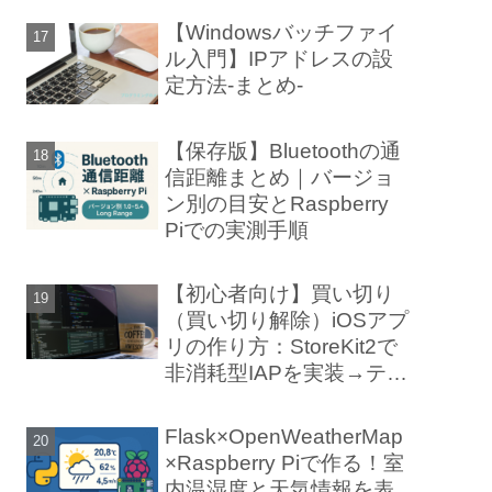
【Windowsバッチファイ
ル入門】IPアドレスの設
定方法-まとめ-
【保存版】Bluetoothの通
信距離まとめ｜バージョ
ン別の目安とRaspberry
Piでの実測手順
【初心者向け】買い切り
（買い切り解除）iOSアプ
リの作り方：StoreKit2で
非消耗型IAPを実装→テス
ト→審査まで
Flask×OpenWeatherMap
×Raspberry Piで作る！室
内温湿度と天気情報を表