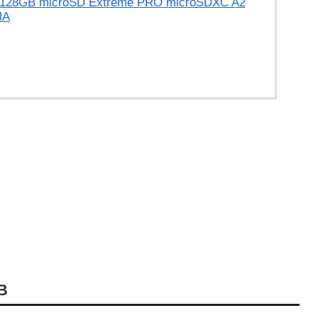
8GB microSD Extreme PRO microSDXC A2
MA
B