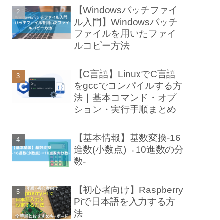
【Windowsバッチファイ
ル入門】Windowsバッチ
ファイルを用いたファイ
ルコピー方法
【C言語】LinuxでC言語
をgccでコンパイルする方
法｜基本コマンド・オプ
ション・実行手順まとめ
【基本情報】基数変換-16
進数(小数点)→10進数の分
数-
【初心者向け】Raspberry
Piで日本語を入力する方
法