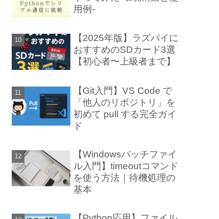
用例-
【2025年版】ラズパイに
おすすめのSDカード3選
【初心者〜上級者まで】
【Git入門】VS Code で
「他人のリポジトリ」を
初めて pull する完全ガイ
ド
【Windowsバッチファイ
ル入門】timeoutコマンド
を使う方法｜待機処理の
基本
【Python応用】ファイル