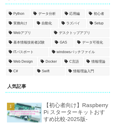
Python
データ分析
応用編
初心者
実務向け
自動化
ラズパイ
Setup
Webアプリ
デスクトップアプリ
基本情報技術者試験
GAS
データ可視化
ITパスポート
windowsバッチファイル
Web Design
Docker
C言語
情報理論
C#
Swift
情報理論入門
人気記事
【初心者向け】Raspberry
Pi スターターキットおす
すめ比較-2025版-