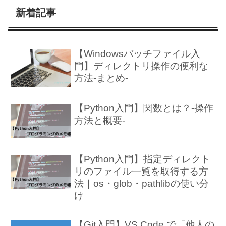
新着記事
【Windowsバッチファイル入
門】ディレクトリ操作の便利な
方法-まとめ-
【Python入門】関数とは？-操作
方法と概要-
【Python入門】指定ディレクト
リのファイル一覧を取得する方
法｜os・glob・pathlibの使い分
け
【Git入門】VS Code で「他人の