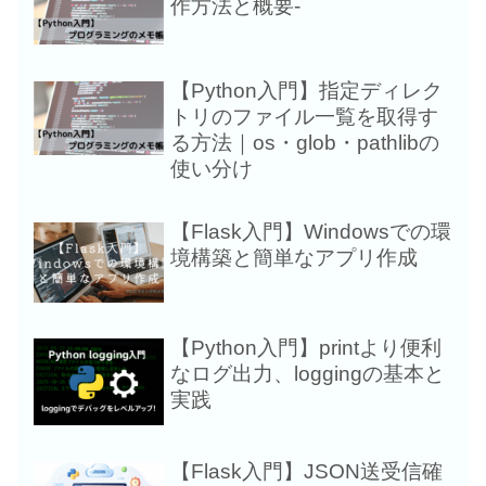
作方法と概要-
プリ作成-Grid使
め-
【Python入門】指定ディレク
Pythonでシリア
トリのファイル一覧を取得す
ってみた-環境構築
る方法｜os・glob・pathlibの
例-
使い分け
【Python応用】
【Flask入門】Windowsでの環
理を自動化！拡張
境構築と簡単なアプリ作成
フォルダへ仕分け
ラム
【Python入門】printより便利
【Python入門】pr
なログ出力、loggingの基本と
利なログ出力、logg
実践
本と実践
【Flask入門】JSON送受信確