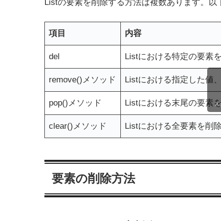
Listの要素を削除する方法は複数あります。
項目
内容
del
Listにおける特定の要
remove()メソッド
Listにおける指定した
pop()メソッド
Listにおける末尾の要素
ス
clear()メソッド
Listにおける全要素を
要素の削除方法