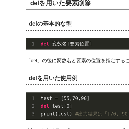
delを用いた要素削除
delの基本的な型
del
 変数名[要素位置]
「del」の後に変数名と要素の位置を指定する
delを用いた使用例
test = [
55
,
70
,
90
del
 test[
0
]

print(test) 
#出力結果は「[70, 9