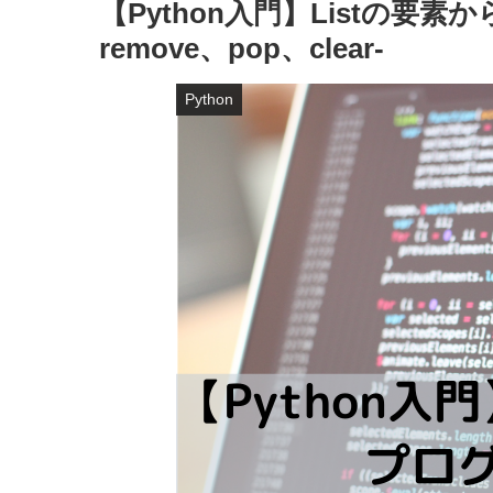
【Python入門】Listの要素
remove、pop、clear-
Python