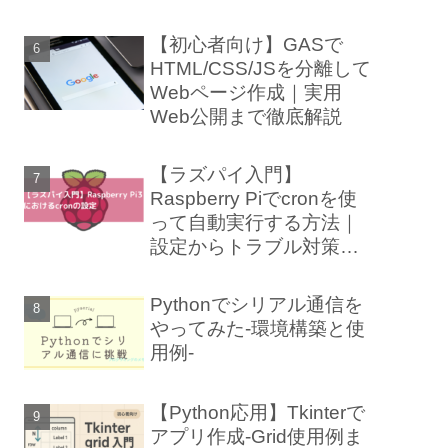
【初心者向け】GASで
HTML/CSS/JSを分離して
Webページ作成｜実用
Web公開まで徹底解説
【ラズパイ入門】
Raspberry Piでcronを使
って自動実行する方法｜
設定からトラブル対策ま
で徹底解説
Pythonでシリアル通信を
やってみた-環境構築と使
用例-
【Python応用】Tkinterで
アプリ作成-Grid使用例ま