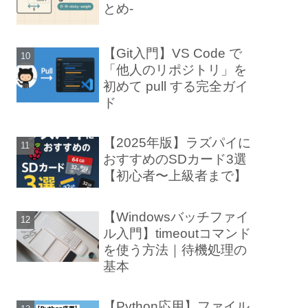
とめ-
【Git入門】VS Code で
「他人のリポジトリ」を
初めて pull する完全ガイ
ド
ます。
【2025年版】ラズパイに
おすすめのSDカード3選
【初心者〜上級者まで】
【Windowsバッチファイ
ル入門】timeoutコマンド
を使う方法｜待機処理の
基本
【Python応用】ファイル