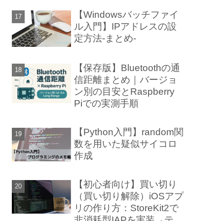
【Windowsバッチファイ
ル入門】IPアドレスの設
定方法-まとめ-
【保存版】Bluetoothの通
信距離まとめ｜バージョ
ン別の目安とRaspberry
Piでの実測手順
【Python入門】random関
数を用いた疑似サイコロ
作成
【初心者向け】買い切り
（買い切り解除）iOSアプ
リの作り方：StoreKit2で
非消耗型IAPを実装→テス