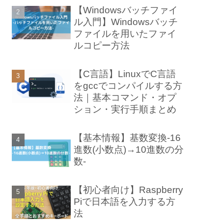
【Windowsバッチファイ
ル入門】Windowsバッチ
ファイルを用いたファイ
ルコピー方法
【C言語】LinuxでC言語
をgccでコンパイルする方
法｜基本コマンド・オプ
ション・実行手順まとめ
【基本情報】基数変換-16
進数(小数点)→10進数の分
数-
【初心者向け】Raspberry
Piで日本語を入力する方
法