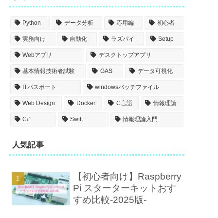
Python
データ分析
応用編
初心者
実務向け
自動化
ラズパイ
Setup
Webアプリ
デスクトップアプリ
基本情報技術者試験
GAS
データ可視化
ITパスポート
windowsバッチファイル
Web Design
Docker
C言語
情報理論
C#
Swift
情報理論入門
人気記事
【初心者向け】Raspberry
Pi スターターキットおす
すめ比較-2025版-