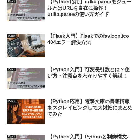
【Python応用】urllib.parseモジュー
Python
ルとはURLを自在に操作！
urllib.parseの使い方ガイド
【Flask入門】Flaskでのfavicon.ico
Python
404エラー解決方法
【Python入門】可変長引数とは？使
Python
い方・注意点をわかりやすく解説！
【Python応用】電撃文庫の書籍情報
Python
をスクレイピングして大雑把にまとめ
てみた
【Python入門】Pythonと制御構文-
Python