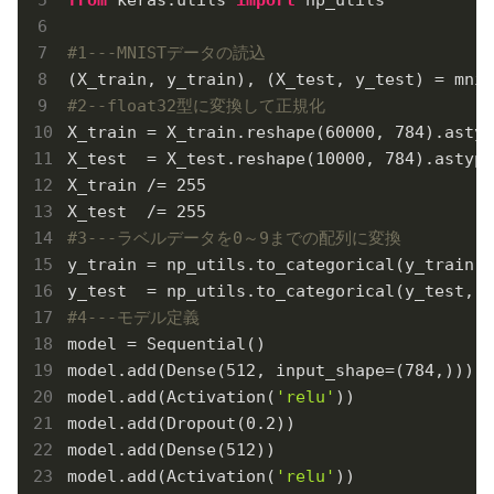
#1---MNISTデータの読込
#2--float32型に変換して正規化
X_train = X_train.reshape(
60000
, 
784
).astyp
X_test  = X_test.reshape(
10000
, 
784
).astype
X_train /= 
255
X_test  /= 
255
#3---ラベルデータを0～9までの配列に変換
y_train = np_utils.to_categorical(y_train, 
y_test  = np_utils.to_categorical(y_test, 
1
#4---モデル定義
model = Sequential()

model.add(Dense(
512
, input_shape=(
784
,)))

model.add(Activation(
'relu'
))

model.add(Dropout(
0.2
))

model.add(Dense(
512
))

model.add(Activation(
'relu'
))
