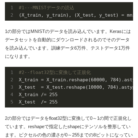
#1---MNISTデータの読込
(X_train, y_train), (X_test, y_test) = mnis
1の部分ではMNISTのデータを読み込んでいます。Kerasには
データセットを自動的にダウンロードされるのでそのデータ
を読み込んでいます。訓練データ6万件、テストデータ1万件
になります。
#2--float32型に変換して正規化
X_train = X_train.reshape(
60000
, 
784
).astyp
X_test  = X_test.reshape(
10000
, 
784
).astype
X_train /= 
255
X_test  /= 
255
2の部分ではデータをfloat32型に変換して0～1の間で正規化し
ています。reshapeで指定したshapeにテンソルを整形してい
ます。ピクセルの色の濃さが0～255までの8ビットになってい