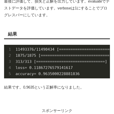
最後に評価して、損失と正解を出力しています。evaluateでテ
ストデータを評価しています。verboseは1にすることでプロ
グレスバーにしています。
結果
11493376/11490434 [========================
1875/1875 [==============================] 
313/313 [==============================] - 
loss= 0.11867276579141617

accuracy= 0.9635000228881836
結果です。0.9635という正解率になりました。
スポンサーリンク