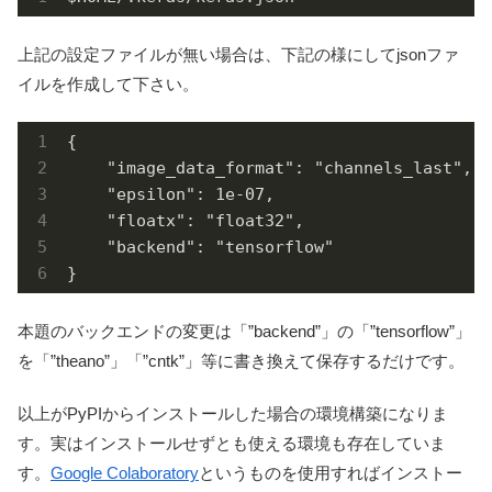
上記の設定ファイルが無い場合は、下記の様にしてjsonファ
イルを作成して下さい。
{

    "image_data_format": "channels_last",

    "epsilon": 1e-07,

    "floatx": "float32",

    "backend": "tensorflow"

}
本題のバックエンドの変更は「”backend”」の「”tensorflow”」
を「”theano”」「”cntk”」等に書き換えて保存するだけです。
以上がPyPIからインストールした場合の環境構築になりま
す。実はインストールせずとも使える環境も存在していま
す。
Google Colaboratory
というものを使用すればインストー