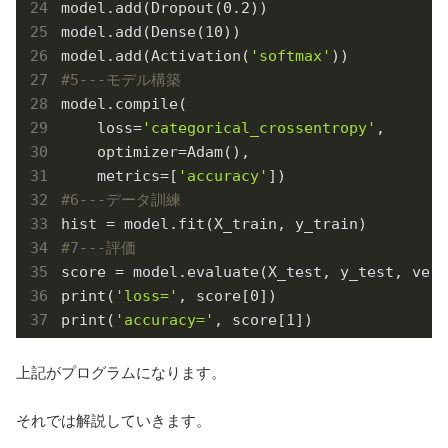
model.add(Dropout(
0.2
))

model.add(Dense(
10
))

model.add(Activation(
'softmax'
#5---モデル構築
model.compile(

    loss=
'categorical_crossentropy'
,

    optimizer=Adam(),

    metrics=[
'accuracy'
#6---データ訓練
#7---評価 
score = model.evaluate(X_test, y_test, verb
print(
'loss='
, score[
0
])

print(
'accuracy='
, score[
1
])
上記がプログラムになります。
それでは解説していきます。