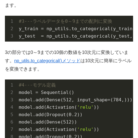
ます。
#3---ラベルデータを0～9までの配列に変換
y_train = np_utils.to_categorical(y_train, 
y_test  = np_utils.to_categorical(y_test, 
1
3の部分では0～9までの10個の数値を10次元に変換していま
す。
np_utils.to_categorical()メソッド
は10次元に簡単にラベル
を変換できます。
#4---モデル定義
model = Sequential()

model.add(Dense(
512
, input_shape=(
784
,)))

model.add(Activation(
'relu'
))

model.add(Dropout(
0.2
))

model.add(Dense(
512
))

model.add(Activation(
'relu'
))

model.add(Dropout(
0.2
))
