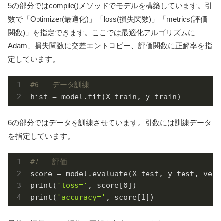
5の部分ではcompile()メソッドでモデルを構築しています。引
数で「Optimizer(最適化)」「loss(損失関数)」「metrics(評価
関数)」を指定できます。ここでは最適化アルゴリズムに
Adam、損失関数に交差エントロピー、評価関数に正解率を指
定しています。
#6---データ訓練
hist = model.fit(X_train, y_train)
6の部分ではデータを訓練させています。引数には訓練データ
を指定しています。
#7---評価 
score = model.evaluate(X_test, y_test, verb
print(
'loss='
, score[
0
])

print(
'accuracy='
, score[
1
])