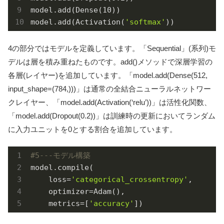
model.add(Dense(
10
))

model.add(Activation(
'softmax'
))
4の部分ではモデルを定義しています。「Sequential」(系列)モ
デルは層を積み重ねたものです。add()メソッドで深層学習の
各層(レイヤー)を追加しています。「model.add(Dense(512,
input_shape=(784,)))」は通常の全結合ニューラルネットワー
クレイヤー、「model.add(Activation(‘relu’))」は活性化関数、
「model.add(Dropout(0.2))」は訓練時の更新においてランダム
に入力ユニットを0とする割合を追加しています。
#5---モデル構築
model.compile(

    loss=
'categorical_crossentropy'
,

    optimizer=Adam(),

    metrics=[
'accuracy'
])