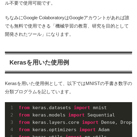
ル不要で使用可能です。
ちなみにGoogle ColaboratoryはGoogleアカウントがあれば誰
でも無料で使用できる「機械学習の教育、研究を目的として
開発されたツール」になります。
Kerasを用いた使用例
Kerasを用いた使用例として、以下ではMNISTの手書き数字の
分類プログラムを記しています。
from
 keras.datasets 
import
from
 keras.models 
import
from
 keras.layers.core 
import
from
 keras.optimizers 
import
from
 keras.utils 
import
 np_utils
