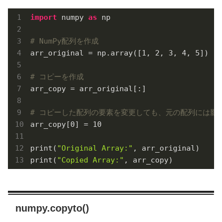
import
 numpy 
as
 np

# NumPy配列を作成
arr_original = np.array([
1
, 
2
, 
3
, 
4
, 
5
])

# コピーを作成
arr_copy = arr_original[:]

# コピーした配列の要素を変更しても、元の配列には影
arr_copy[
0
] = 
10
print(
"Original Array:"
, arr_original)

print(
"Copied Array:"
, arr_copy)
numpy.copyto()