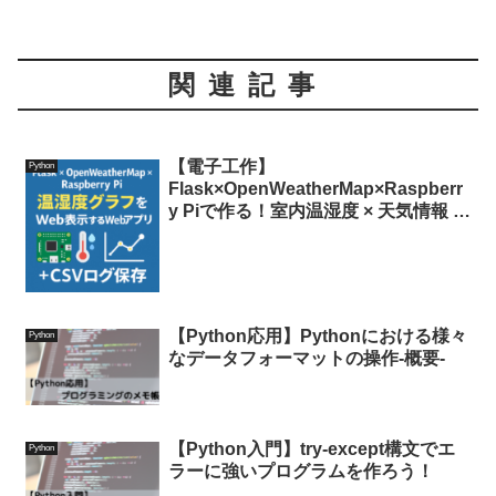
関連記事
【電子工作】
Python
Flask×OpenWeatherMap×Raspberr
y Piで作る！室内温湿度 × 天気情報 ×
Matplotlib グラフ × CSVログのWeb
アプリ
【Python応用】Pythonにおける様々
Python
なデータフォーマットの操作-概要-
【Python入門】try-except構文でエ
Python
ラーに強いプログラムを作ろう！