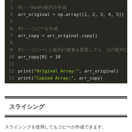
#1---NumPy配列を作成
arr_original = np.array([
1
, 
2
, 
3
, 
4
, 
5
])

#2—--コピーを作成
arr_copy = arr_original.copy()

#3---コピーした配列の要素を変更しても、元の配列に
arr_copy[
0
] = 
10
print(
"Original Array:"
, arr_original)

print(
"Copied Array:"
, arr_copy)
スライシング
スライシングを使用してもコピーが作成できます。