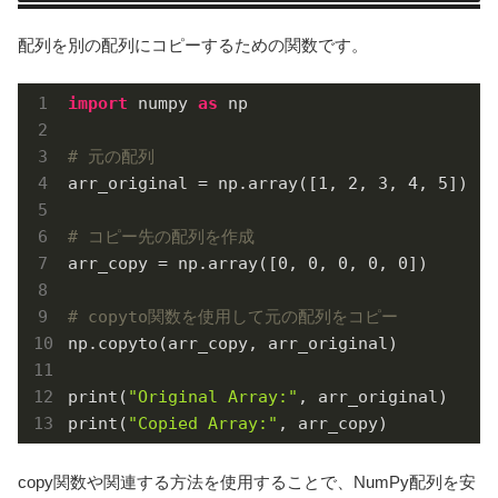
配列を別の配列にコピーするための関数です。
import
 numpy 
as
 np

# 元の配列
arr_original = np.array([
1
, 
2
, 
3
, 
4
, 
5
])

# コピー先の配列を作成
arr_copy = np.array([
0
, 
0
, 
0
, 
0
, 
0
])

# copyto関数を使用して元の配列をコピー
np.copyto(arr_copy, arr_original)

print(
"Original Array:"
, arr_original)

print(
"Copied Array:"
, arr_copy)
copy関数や関連する方法を使用することで、NumPy配列を安