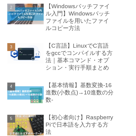
【Windowsバッチファイ
ル入門】Windowsバッチ
ファイルを用いたファイ
ルコピー方法
【C言語】LinuxでC言語
をgccでコンパイルする方
法｜基本コマンド・オプ
ション・実行手順まとめ
【基本情報】基数変換-16
進数(小数点)→10進数の分
数-
【初心者向け】Raspberry
Piで日本語を入力する方
法