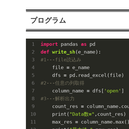
プログラム
import
 pandas 
as
def
write_sh
(e_name)
:
#1---file読込み
    file = e_name

#2---任意の列取得
    column_name = dfs[
'open'
#3---解析出力
    count_res = column_name.co
    print(
"Data数="
,count_res)

    max_res = column_name.max(