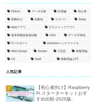
Python
データ分析
応用編
初心者
実務向け
自動化
ラズパイ
Setup
Webアプリ
デスクトップアプリ
基本情報技術者試験
GAS
データ可視化
ITパスポート
windowsバッチファイル
Web Design
Docker
C言語
情報理論
C#
Swift
情報理論入門
人気記事
【初心者向け】Raspberry
Pi スターターキットおす
すめ比較-2025版-