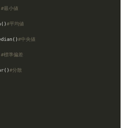
)
#最小値
n()
#平均値
edian()
#中央値
)
#標準偏差
ar()
#分散