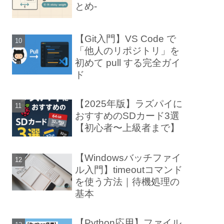
とめ-
【Git入門】VS Code で
「他人のリポジトリ」を
初めて pull する完全ガイ
ド
【2025年版】ラズパイに
おすすめのSDカード3選
【初心者〜上級者まで】
【Windowsバッチファイ
ル入門】timeoutコマンド
を使う方法｜待機処理の
基本
【Python応用】ファイル