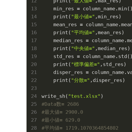
    print(
"最大値="
,max_res)

    min_res = column_name.min(
    print(
"最小値="
,min_res)

    mean_res = column_name.mea
    print(
"平均値="
,mean_res)

    median_res = column_name.m
    print(
"中央値="
,median_res)

    std_res = column_name.std(
    print(
"標準偏差="
,std_res)

    disper_res = column_name.v
    print(
"分散="
,disper_res)

write_sh(
"test.xlsx"
#Data数= 2686
#最大値= 2900.0
#最小値= 629.0
#平均値= 1719.1070364854802