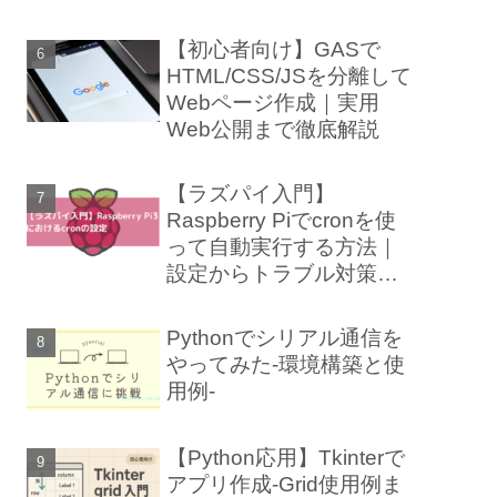
【初心者向け】GASで
HTML/CSS/JSを分離して
Webページ作成｜実用
Web公開まで徹底解説
【ラズパイ入門】
Raspberry Piでcronを使
って自動実行する方法｜
設定からトラブル対策ま
で徹底解説
Pythonでシリアル通信を
やってみた-環境構築と使
用例-
【Python応用】Tkinterで
アプリ作成-Grid使用例ま