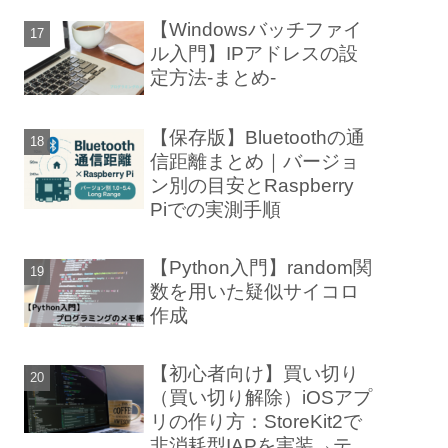
【Windowsバッチファイ
ル入門】IPアドレスの設
定方法-まとめ-
【保存版】Bluetoothの通
信距離まとめ｜バージョ
ン別の目安とRaspberry
Piでの実測手順
【Python入門】random関
数を用いた疑似サイコロ
作成
【初心者向け】買い切り
（買い切り解除）iOSアプ
リの作り方：StoreKit2で
非消耗型IAPを実装→テス