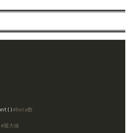
unt()
#Data数
)
#最大値