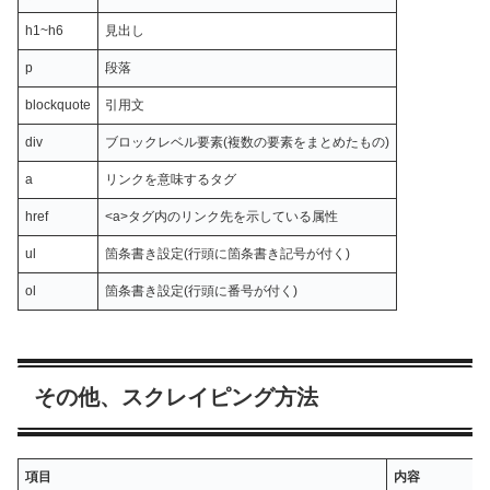
h1~h6
見出し
p
段落
blockquote
引用文
div
ブロックレベル要素(複数の要素をまとめたもの)
a
リンクを意味するタグ
href
<a>タグ内のリンク先を示している属性
ul
箇条書き設定(行頭に箇条書き記号が付く)
ol
箇条書き設定(行頭に番号が付く)
その他、スクレイピング方法
項目
内容