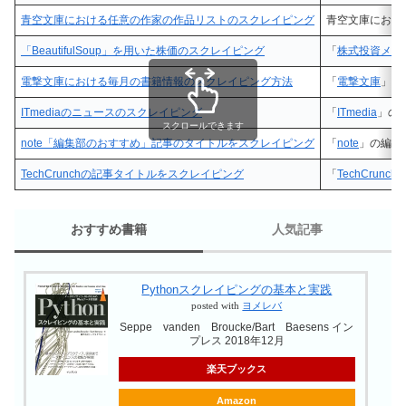
青空文庫における任意の作家の作品リストのスクレイピング
青空文庫におけ
「BeautifulSoup」を用いた株価のスクレイピング
「
株式投資メモ
電撃文庫における毎月の書籍情報のスクレイピング方法
「
電撃文庫
」の
ITmediaのニュースのスクレイピング
「
ITmedia
」の
スクロールできます
note「編集部のおすすめ」記事のタイトルをスクレイピング
「
note
」の編集
TechCrunchの記事タイトルをスクレイピング
「
TechCrunch
おすすめ書籍
人気記事
Pythonスクレイピングの基本と実践
【初心者向け】Rasp
posted with
ヨメレバ
Pi スターターキッ
Seppe vanden Broucke/Bart Baesens イン
め比較-2025版-
プレス 2018年12月
楽天ブックス
【Windowsバッ
Amazon