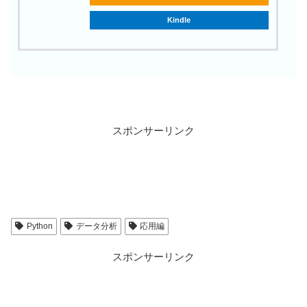
入門】Windows
Kindle
イルを用いたファ
ー方法
【C言語】Linux
gccでコンパイル
｜基本コマンド・
ン・実行手順まと
スポンサーリンク
【基本情報】基数変
進数(小数点)→10
数-
Python
データ分析
応用編
【初心者向け】Rasp
スポンサーリンク
Piで日本語を入力