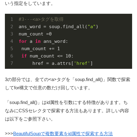
いう指定をしています。
#3---<a>タグを取得
ans_word = soup.find_all(
"a"
)

num_count =
0
for
 a 
in
 ans_word:

 num_count += 
1
if
 num_count <= 
10
:

     href = a.attrs[
'href'
]
3の部分では、全ての<a>タグを「soup.find_all()」関数で探索
してfor構文で任意の数だけ回しています。
「soup.find_all()」はid属性を引数にする特徴があります。ち
なみにCSSセレクタで探索する方法もあります。詳しい内容
は以下をご参照下さい。
>>>
BeautifulSoupで複数要素をid属性で探索する方法