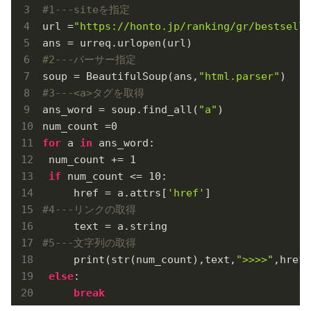
#1---siteを指定
url =
"https://honto.jp/ranking/gr/bestselle
#2---パーサー指定
soup = BeautifulSoup(ans,
"html.parser"
#3---<a>タグを取得
ans_word = soup.find_all(
"a"
)

num_count =
0
for
 a 
in
 ans_word:

 num_count += 
1
if
 num_count <= 
10
:

     href = a.attrs[
'href'
#4---リンクの取得
#5---文字列の取得
     print(str(num_count),text,
">>>>"
,href)

else
:

break