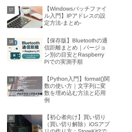
【Windowsバッチファイ
ル入門】IPアドレスの設
定方法-まとめ-
【保存版】Bluetoothの通
信距離まとめ｜バージョ
ン別の目安とRaspberry
Piでの実測手順
【Python入門】format()関
数の使い方｜文字列に変
数を埋め込む方法と応用
例
【初心者向け】買い切り
（買い切り解除）iOSアプ
リの作り方：StoreKit2で