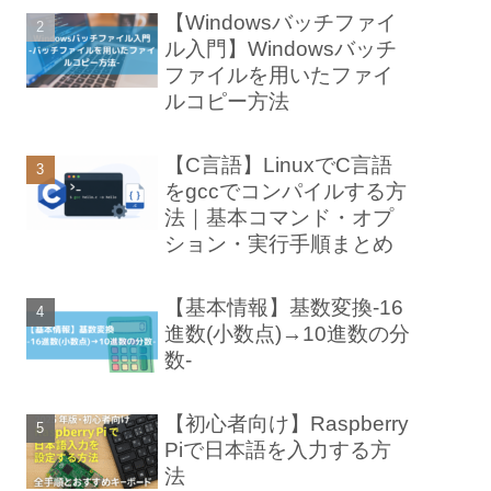
【Windowsバッチファイ
ル入門】Windowsバッチ
ファイルを用いたファイ
ルコピー方法
【C言語】LinuxでC言語
をgccでコンパイルする方
法｜基本コマンド・オプ
ション・実行手順まとめ
【基本情報】基数変換-16
進数(小数点)→10進数の分
数-
【初心者向け】Raspberry
Piで日本語を入力する方
法