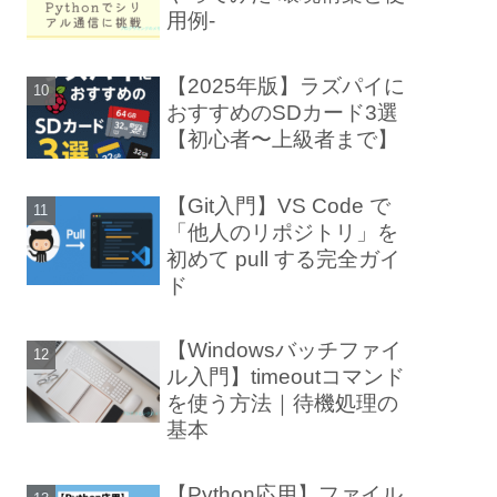
用例-
【2025年版】ラズパイに
おすすめのSDカード3選
【初心者〜上級者まで】
【Git入門】VS Code で
「他人のリポジトリ」を
初めて pull する完全ガイ
ド
【Windowsバッチファイ
ル入門】timeoutコマンド
を使う方法｜待機処理の
基本
【Python応用】ファイル