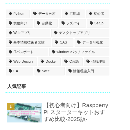
Python
データ分析
応用編
初心者
実務向け
自動化
ラズパイ
Setup
Webアプリ
デスクトップアプリ
基本情報技術者試験
GAS
データ可視化
ITパスポート
windowsバッチファイル
Web Design
Docker
C言語
情報理論
C#
Swift
情報理論入門
人気記事
【初心者向け】Raspberry
Pi スターターキットおす
すめ比較-2025版-