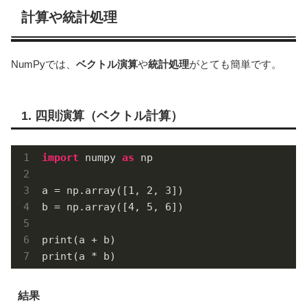
計算や統計処理
NumPyでは、
ベクトル演算
や
統計処理
がとても簡単です。
1. 四則演算（ベクトル計算）
import
 numpy 
as
 np

a = np.array([
1
, 
2
, 
3
])

b = np.array([
4
, 
5
, 
6
])

print(a + b)  

print(a * b)  
結果