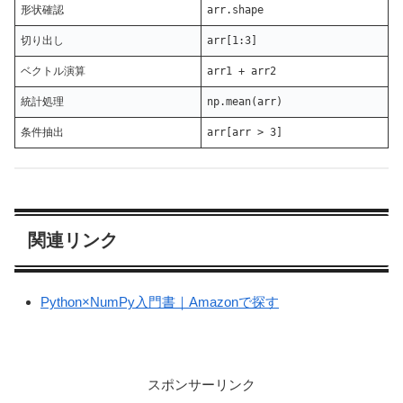
形状確認
arr.shape
切り出し
arr[1:3]
ベクトル演算
arr1 + arr2
統計処理
np.mean(arr)
条件抽出
arr[arr > 3]
関連リンク
Python×NumPy入門書｜Amazonで探す
スポンサーリンク