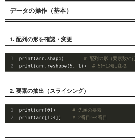
データの操作（基本）
1. 配列の形を確認・変更
print(arr.shape)       
# 配列の形（要素数や行
print(arr.reshape(
5
, 
1
))  
# 5行1列に変換
2. 要素の抽出（スライシング）
print(arr[
0
])      
# 先頭の要素
print(arr[
1
:
4
])    
# 2番目〜4番目