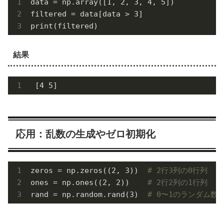
data = np.array([
1
, 
2
, 
3
, 
4
, 
5
])

filtered = data[data > 
3
]

print(filtered) 
結果
 [4 5]
応用：乱数の生成やゼロ初期化
zeros = np.zeros((
2
, 
3
))  
# 2行3列の0行列
ones = np.ones((
2
, 
2
))    
# 2行2列の1行列
rand = np.random.rand(
3
)  
# 0〜1のランダム数