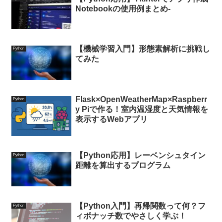
Notebookの使用例まとめ-
【機械学習入門】形態素解析に挑戦し
Python
てみた
Flask×OpenWeatherMap×Raspberr
Python
y Piで作る！室内温湿度と天気情報を
表示するWebアプリ
【Python応用】レーベンシュタイン
Python
距離を算出するプログラム
【Python入門】再帰関数って何？フ
Python
ィボナッチ数でやさしく学ぶ！