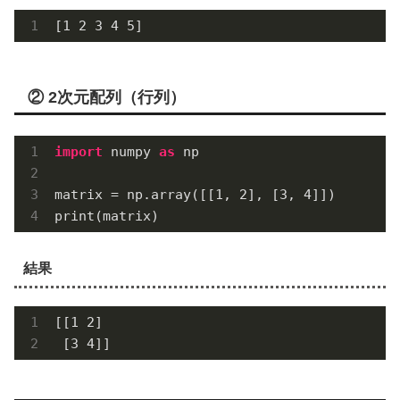
[1 2 3 4 5]
② 2次元配列（行列）
import
 numpy 
as
 np

matrix = np.array([[
1
, 
2
], [
3
, 
4
]])

print(matrix)
結果
[[1 2]

 [3 4]]