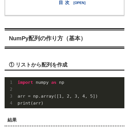
目次
NumPy配列の作り方（基本）
① リストから配列を作成
import
 numpy 
as
 np

arr = np.array([
1
, 
2
, 
3
, 
4
, 
5
])

print(arr)
結果