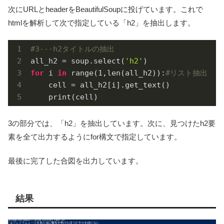
次にURLとheaderをBeautifulSoupに投げています。これで
htmlを解析して次で指定している「h2」を抽出します。
#3---h2タイトルの抽出
all_h2 = soup.select(
'h2'
for
 i 
in
 range(
1
,len(all_h2)):
#リスト抽出
    cell = all_h2[i].get_text()

    print(cell)
3の部分では、「h2」を抽出しています。次に、見つけたh2要
素を全て出力するようにfor構文で指定しています。
最後に完了した合図を出力しています。
結果