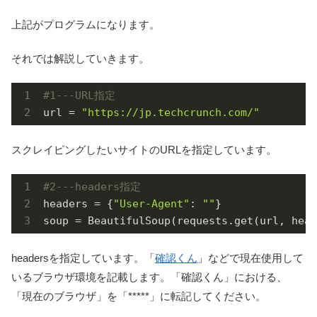
上記がプログラムになります。
それでは解説していきます。
#1---URL指定
url = 
"https://jp.techcrunch.com/"
スクレイピングしたいサイトのURLを指定しています。
#2---headers指定
headers = {
"User-Agent"
: 
""
}

soup = BeautifulSoup(requests.get(url, head
headersを指定しています。「
確認くん
」などで現在使用して
いるブラウザ環境を記載します。「確認くん」における、
「現在のブラウザ」を「*****」に転記してください。