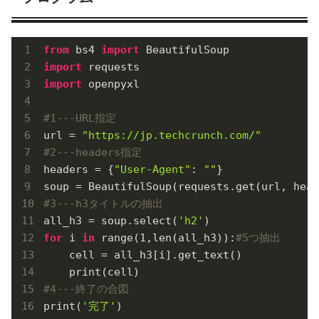
from
 bs4 
import
import
import
 openpyxl

#1---URL指定
url = 
"https://jp.techcrunch.com/"
#2---headers指定
headers = {
"User-Agent"
: 
""
}

soup = BeautifulSoup(requests.get(url, head
#3---h3タイトルの抽出
all_h3 = soup.select(
'h2'
for
 i 
in
 range(
1
,len(all_h3)):
#5つ抽出
    cell = all_h3[i].get_text()

#4---終了の合図
print(
'完了'
)