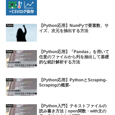
Matplotlib グラフ × CSVログのWeb
アプリ
【Python応用】NumPyで要素数、サ
Python
イズ、次元を抽出する方法
【Python応用】「Pandas」を用いて
Python
任意のファイルから列を抽出して基礎
的な統計解析する方法
【Python応用】PythonとScraping-
Python
Scrapingの概要-
【Python入門】テキストファイルの
Python
読み書き方法｜open関数・with文の