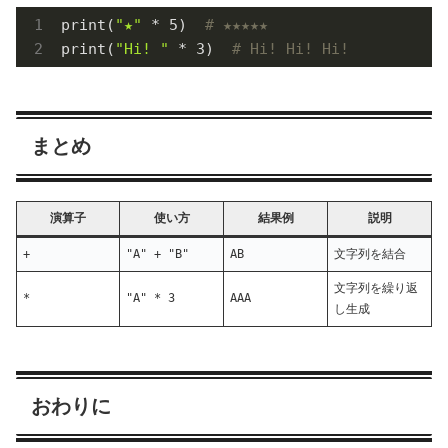
print(
"★"
 * 
5
)  
# ★★★★★
print(
"Hi! "
 * 
3
)  
# Hi! Hi! Hi! 
まとめ
演算子
使い方
結果例
説明
+
"A" + "B"
AB
文字列を結合
文字列を繰り返
*
"A" * 3
AAA
し生成
おわりに