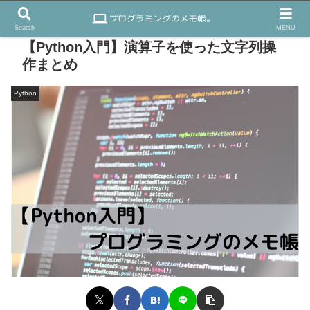
Search
MENU
【Python入門】演算子を使った文字列操
作まとめ
Python