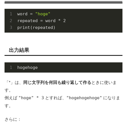
word = 
"hoge"
repeated = word * 
2
print(repeated)
出力結果
hogehoge
「*」は、
同じ文字列を何回も繰り返して作る
ときに使いま
す。
例えば
"hoge" * 3
とすれば、
"hogehogehoge"
になりま
す。
さらに：