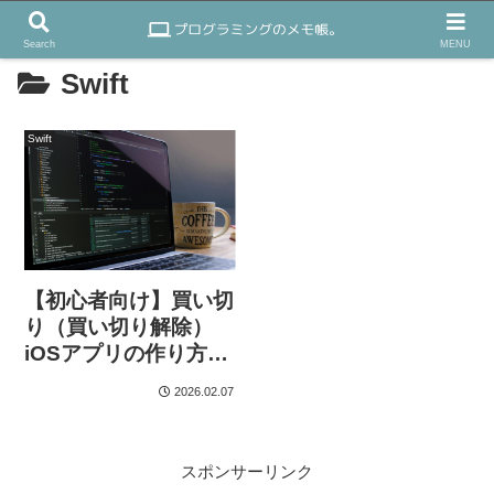
Search
MENU
Swift
Swift
【初心者向け】買い切
り（買い切り解除）
iOSアプリの作り方：
StoreKit2で非消耗型
2026.02.07
IAPを実装→テスト→
審査まで
スポンサーリンク