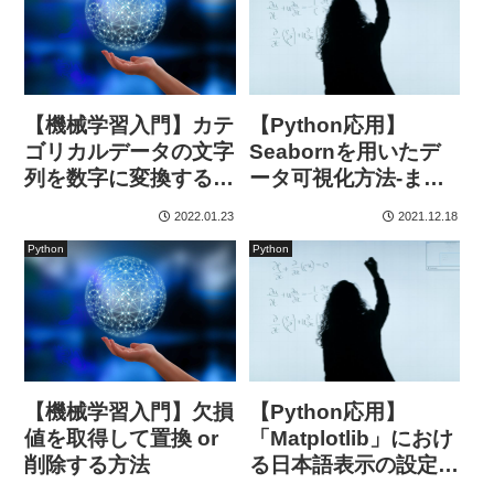
【機械学習入門】カテ
【Python応用】
ゴリカルデータの文字
Seabornを用いたデ
列を数字に変換する方
ータ可視化方法-まと
法
め-
2022.01.23
2021.12.18
Python
Python
【機械学習入門】欠損
【Python応用】
値を取得して置換 or
「Matplotlib」におけ
削除する方法
る日本語表示の設定方
法