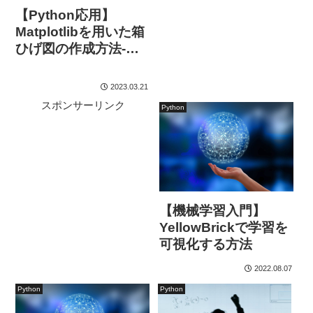
【Python応用】
Matplotlibを用いた箱
ひげ図の作成方法-ま
とめ-
2023.03.21
スポンサーリンク
Python
【機械学習入門】
YellowBrickで学習を
可視化する方法
2022.08.07
Python
Python