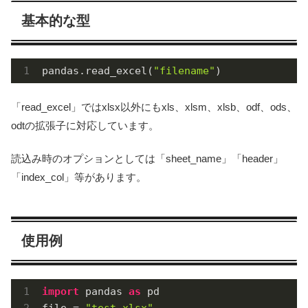
基本的な型
pandas.read_excel(
"filename"
)
「read_excel」ではxlsx以外にもxls、xlsm、xlsb、odf、ods、
odtの拡張子に対応しています。
読込み時のオプションとしては「sheet_name」「header」
「index_col」等があります。
使用例
import
 pandas 
as
 pd

file = 
"test.xlsx"