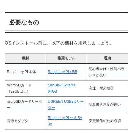
必要なもの
OSインストール前に、以下の機材を用意しましょう。
機材
推奨モデル
理由
初心者向け・性能バラ
Raspberry Pi 本体
Raspberry Pi 4B/5
ンスが良い
microSDカード
SanDisk Extreme
高速・耐久性◎
（32GB以上）
64GB
microSDカードリーダ
UGREEN USB3.0リー
読み書き速度が速い
ー
ダー
Raspberry Pi 公式 5V
電源アダプタ
安定動作のため必須
3A