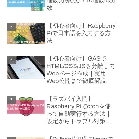
進数(小数点)→10進数の分
数-
【初心者向け】Raspberry
Piで日本語を入力する方
法
【初心者向け】GASで
HTML/CSS/JSを分離して
Webページ作成｜実用
Web公開まで徹底解説
【ラズパイ入門】
Raspberry Piでcronを使
って自動実行する方法｜
設定からトラブル対策ま
で徹底解説