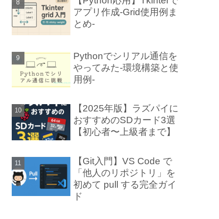
【Python応用】Tkinterで
アプリ作成-Grid使用例ま
とめ-
Pythonでシリアル通信を
やってみた-環境構築と使
用例-
【2025年版】ラズパイに
おすすめのSDカード3選
【初心者〜上級者まで】
【Git入門】VS Code で
「他人のリポジトリ」を
初めて pull する完全ガイ
ド