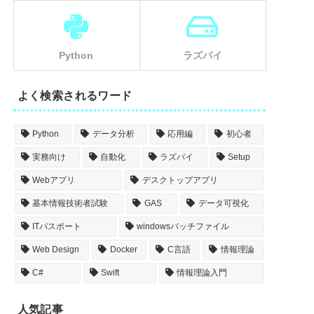
Python
ラズパイ
よく検索されるワード
Python
データ分析
応用編
初心者
実務向け
自動化
ラズパイ
Setup
Webアプリ
デスクトップアプリ
基本情報技術者試験
GAS
データ可視化
ITパスポート
windowsバッチファイル
Web Design
Docker
C言語
情報理論
C#
Swift
情報理論入門
人気記事