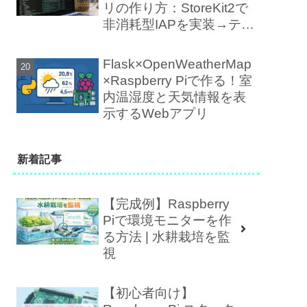
リの作り方：StoreKit2で
非消耗型IAPを実装→テス
ト→審査まで
Flask×OpenWeatherMap
×Raspberry Piで作る！室
内温湿度と天気情報を表
示するWebアプリ
新着記事
【完成例】Raspberry
Piで環境モニターを作
る方法 | 水耕栽培を監
視
【初心者向け】