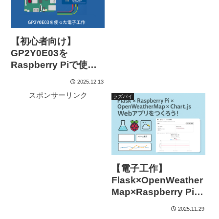
【初心者向け】
GP2Y0E03を
Raspberry Piで使う
方法｜I2C接続で距離
2025.12.13
測定してみよう
スポンサーリンク
ラズパイ
【電子工作】
Flask×OpenWeather
Map×Raspberry Piで
作る！-Chart.js版-
2025.11.29