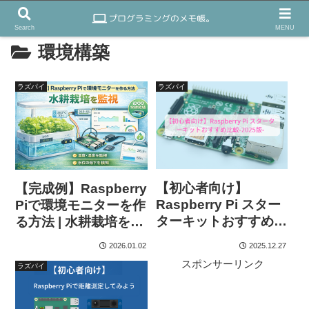
Search
MENU
環境構築
ラズパイ
ラズパイ
【初心者向け】
【完成例】Raspberry
Raspberry Pi スター
Piで環境モニターを作
ターキットおすすめ比
る方法 | 水耕栽培を監
較-2025版-
視
2026.01.02
2025.12.27
スポンサーリンク
ラズパイ