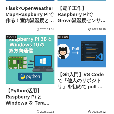
Flask×OpenWeather
【電子工作】
Map×Raspberry Piで
Raspberry Piで
作る！室内温湿度と天
Grove温湿度センサー
気情報を表示する
（DHT20）を使って
2025.11.01
2025.10.18
Webアプリ
みよう！
ラズパイ
環境構築
【Git入門】VS Code
で「他人のリポジト
リ」を初めて pull す
【Python活用】
る完全ガイド
Raspberry Pi と
Windows を Tera
Term で双方向通信す
2025.10.13
2025.09.22