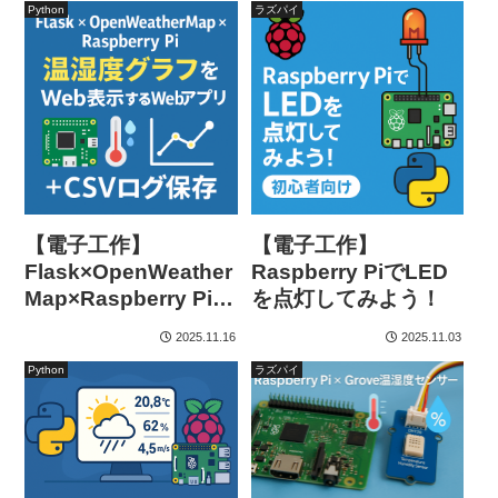
Python
ラズパイ
【電子工作】
【電子工作】
Flask×OpenWeather
Raspberry PiでLED
Map×Raspberry Piで
を点灯してみよう！
作る！室内温湿度 ×
2025.11.16
2025.11.03
天気情報 × Matplotlib
Python
ラズパイ
グラフ × CSVログの
Webアプリ