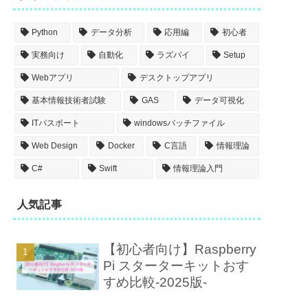
Python
データ分析
応用編
初心者
実務向け
自動化
ラズパイ
Setup
Webアプリ
デスクトップアプリ
基本情報技術者試験
GAS
データ可視化
ITパスポート
windowsバッチファイル
Web Design
Docker
C言語
情報理論
C#
Swift
情報理論入門
人気記事
【初心者向け】Raspberry
Pi スターターキットおす
すめ比較-2025版-