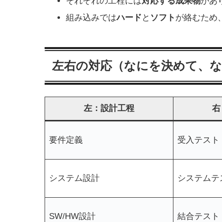
それぞれの工程には
対応する成果物
があ
組み込みでは
ハード
と
ソフト
が絡むため
左右の対応（なにを決めて、
左：設計工程
右
要件定義
受入テスト
システム設計
システムテ
SW/HW設計
結合テスト