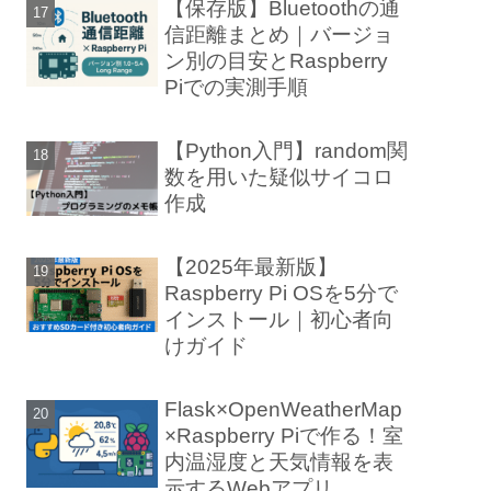
【保存版】Bluetoothの通
信距離まとめ｜バージョ
ン別の目安とRaspberry
Piでの実測手順
【Python入門】random関
数を用いた疑似サイコロ
作成
【2025年最新版】
Raspberry Pi OSを5分で
インストール｜初心者向
けガイド
Flask×OpenWeatherMap
×Raspberry Piで作る！室
内温湿度と天気情報を表
示するWebアプリ