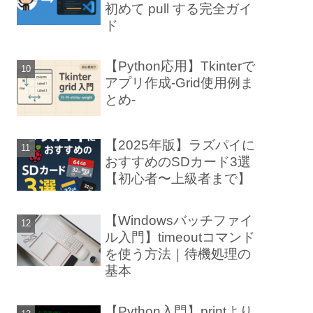
初めて pull する完全ガイ
ド
【Python応用】Tkinterで
アプリ作成-Grid使用例ま
とめ-
【2025年版】ラズパイに
おすすめのSDカード3選
【初心者〜上級者まで】
【Windowsバッチファイ
ル入門】timeoutコマンド
を使う方法｜待機処理の
基本
【Python入門】printより