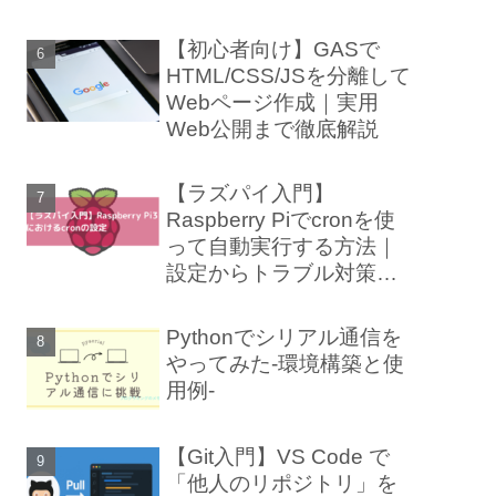
【初心者向け】GASで
HTML/CSS/JSを分離して
Webページ作成｜実用
Web公開まで徹底解説
【ラズパイ入門】
Raspberry Piでcronを使
って自動実行する方法｜
設定からトラブル対策ま
で徹底解説
Pythonでシリアル通信を
やってみた-環境構築と使
用例-
【Git入門】VS Code で
「他人のリポジトリ」を