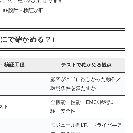
り、次工程の
入力
になります
、
I/F設計・検証
が肝
なにで確かめる？）
：検証工程
テストで確かめる観点
顧客が本当に欲しかった動作／
環境条件を満たすか
全機能・性能・EMC/環境試
スト
験・安全性
モジュール間I/F、ドライバ—ア