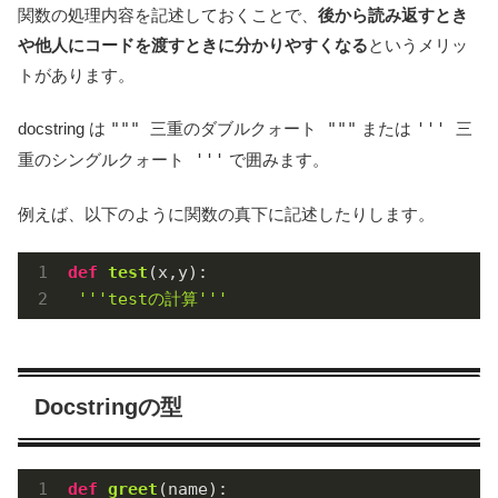
関数の処理内容を記述しておくことで、
後から読み返すとき
や他人にコードを渡すときに分かりやすくなる
というメリッ
トがあります。
docstring は
""" 三重のダブルクォート """
または
''' 三
重のシングルクォート '''
で囲みます。
例えば、以下のように関数の真下に記述したりします。
def
test
(x,y)
:
'''testの計算'''
Docstringの型
def
greet
(name)
: