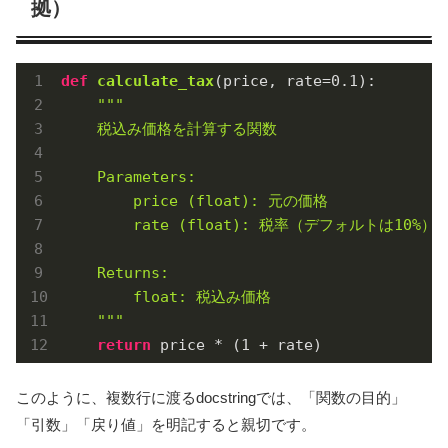
拠）
def
calculate_tax
(price, rate=
0.1
)
:
"""

    税込み価格を計算する関数

    Parameters:

        price (float): 元の価格

        rate (float): 税率（デフォルトは10%）

    Returns:

        float: 税込み価格

    """
return
 price * (
1
 + rate)
このように、複数行に渡るdocstringでは、「関数の目的」
「引数」「戻り値」を明記すると親切です。