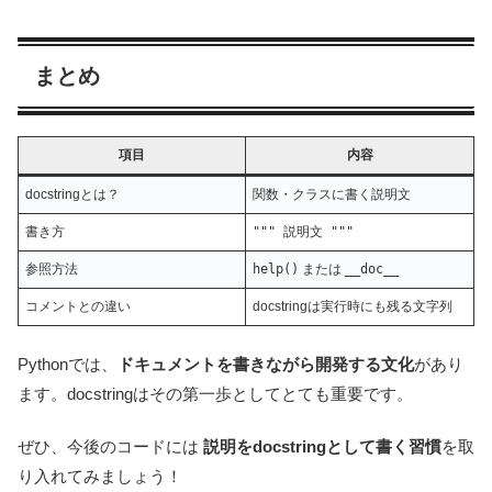
まとめ
項目
内容
docstringとは？
関数・クラスに書く説明文
書き方
""" 説明文 """
参照方法
help()
または
__doc__
コメントとの違い
docstringは実行時にも残る文字列
Pythonでは、
ドキュメントを書きながら開発する文化
があり
ます。docstringはその第一歩としてとても重要です。
ぜひ、今後のコードには
説明をdocstringとして書く習慣
を取
り入れてみましょう！