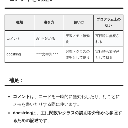
プログラム上の
種類
書き方
使い方
扱い
実装メモ・無効
実行時に無視さ
コメント
#
から始める
化
れる
関数・クラスの
実行時も文字列
docstring
"""文字列"""
説明として使う
として残る
補足：
コメント
は、コードを一時的に無効化したり、行ごとに
メモを書いたりする際に使います。
docstring
は、主に
関数やクラスの説明を外部から参照す
るための記述
です。