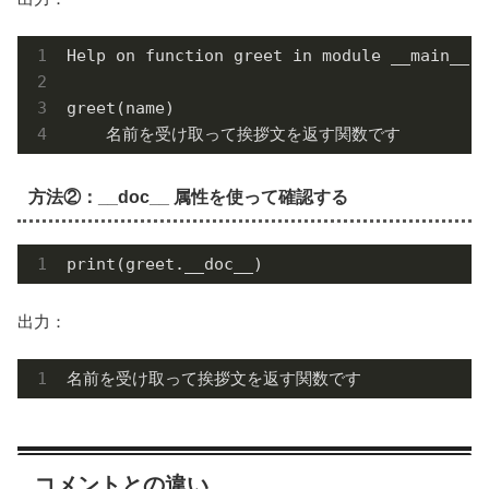
Help on function greet in module __main__:

greet(name)

    名前を受け取って挨拶文を返す関数です
方法②：__doc__ 属性を使って確認する
print(greet.__doc__)
出力：
名前を受け取って挨拶文を返す関数で
す
コメントとの違い