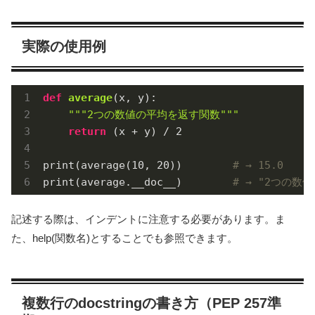
実際の使用例
def
average
(x, y)
:
"""2つの数値の平均を返す関数"""
return
 (x + y) / 
2
print(average(
10
, 
20
))        
# → 15.0
print(average.__doc__)        
# → "2つの数
記述する際は、インデントに注意する必要があります。ま
た、help(関数名)とすることでも参照できます。
複数行のdocstringの書き方（PEP 257準