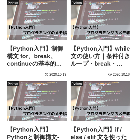
Python
Python
【Python入門】制御
【Python入門】while
構文 for、break、
文の使い方｜条件付き
continueの基本的な
ループ・break・
使用方法-まとめ-
continueの活用
2020.10.19
2020.10.18
Python
Python
【Python入門】
【Python入門】if /
Pythonと制御構文-
else / elif 文を使った