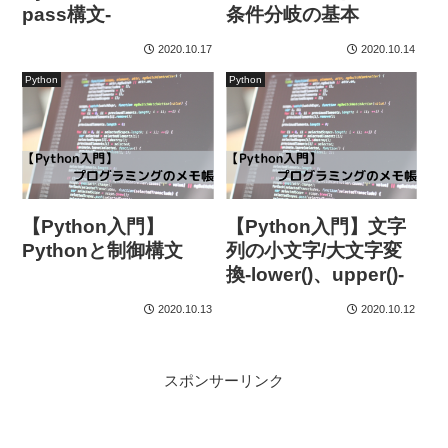
pass構文-
条件分岐の基本
2020.10.17
2020.10.14
Python
Python
【Python入門】
【Python入門】文字
Pythonと制御構文
列の小文字/大文字変
換-lower()、upper()-
2020.10.13
2020.10.12
スポンサーリンク