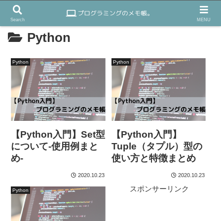
Search
MENU
Python
Python
Python
【Python入門】Set型
【Python入門】
について-使用例まと
Tuple（タプル）型の
め-
使い方と特徴まとめ
2020.10.23
2020.10.23
スポンサーリンク
Python