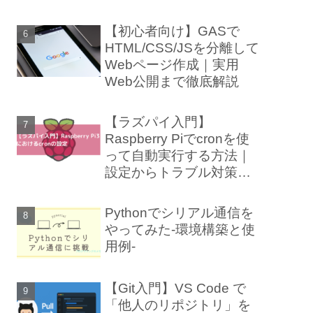
【初心者向け】GASで
HTML/CSS/JSを分離して
Webページ作成｜実用
Web公開まで徹底解説
【ラズパイ入門】
Raspberry Piでcronを使
って自動実行する方法｜
設定からトラブル対策ま
で徹底解説
Pythonでシリアル通信を
やってみた-環境構築と使
用例-
【Git入門】VS Code で
「他人のリポジトリ」を