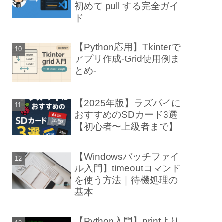
初めて pull する完全ガイ
ド
【Python応用】Tkinterで
アプリ作成-Grid使用例ま
とめ-
【2025年版】ラズパイに
おすすめのSDカード3選
【初心者〜上級者まで】
【Windowsバッチファイ
ル入門】timeoutコマンド
を使う方法｜待機処理の
基本
【Python入門】printより