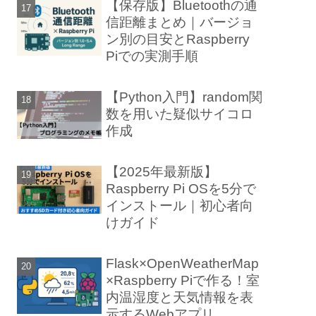
【保存版】Bluetoothの通
信距離まとめ｜バージョ
ン別の目安とRaspberry
Piでの実測手順
【Python入門】random関
数を用いた疑似サイコロ
作成
【2025年最新版】
Raspberry Pi OSを5分で
インストール｜初心者向
けガイド
Flask×OpenWeatherMap
×Raspberry Piで作る！室
内温湿度と天気情報を表
示するWebアプリ