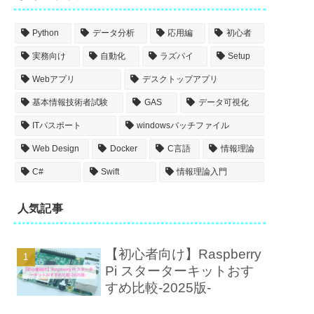
Python
データ分析
応用編
初心者
実務向け
自動化
ラズパイ
Setup
Webアプリ
デスクトップアプリ
基本情報技術者試験
GAS
データ可視化
ITパスポート
windowsバッチファイル
Web Design
Docker
C言語
情報理論
C#
Swift
情報理論入門
人気記事
【初心者向け】Raspberry
Pi スターターキットおす
すめ比較-2025版-