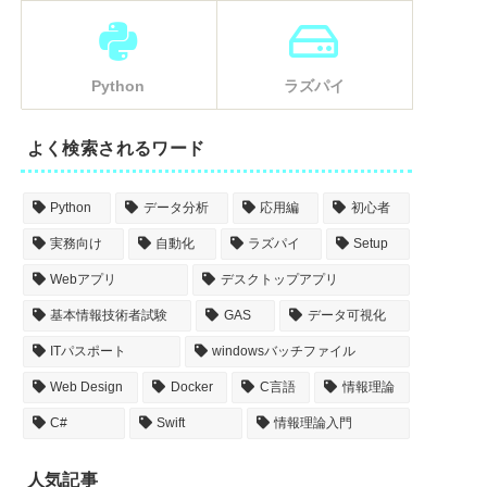
Python
ラズパイ
よく検索されるワード
Python
データ分析
応用編
初心者
実務向け
自動化
ラズパイ
Setup
Webアプリ
デスクトップアプリ
基本情報技術者試験
GAS
データ可視化
ITパスポート
windowsバッチファイル
Web Design
Docker
C言語
情報理論
C#
Swift
情報理論入門
人気記事