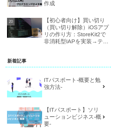
作成
【初心者向け】買い切り
（買い切り解除）iOSアプ
リの作り方：StoreKit2で
非消耗型IAPを実装→テス
ト→審査まで
新着記事
ITパスポート-概要と勉
強方法-
【ITパスポート】ソリ
ューションビジネス-概
要-