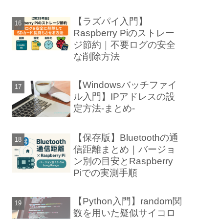
【ラズパイ入門】
Raspberry Piのストレー
ジ節約｜不要ログの安全
な削除方法
【Windowsバッチファイ
ル入門】IPアドレスの設
定方法-まとめ-
【保存版】Bluetoothの通
信距離まとめ｜バージョ
ン別の目安とRaspberry
Piでの実測手順
【Python入門】random関
数を用いた疑似サイコロ