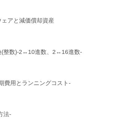
ウェアと減価償却資産
整数)-2↔10進数、2↔16進数-
初期費用とランニングコスト-
方法-