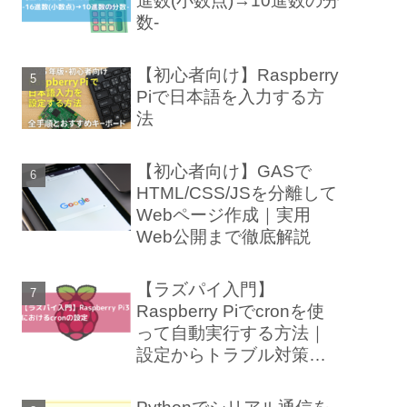
進数(小数点)→10進数の分
数-
【初心者向け】Raspberry
Piで日本語を入力する方
法
【初心者向け】GASで
HTML/CSS/JSを分離して
Webページ作成｜実用
Web公開まで徹底解説
【ラズパイ入門】
Raspberry Piでcronを使
って自動実行する方法｜
設定からトラブル対策ま
で徹底解説