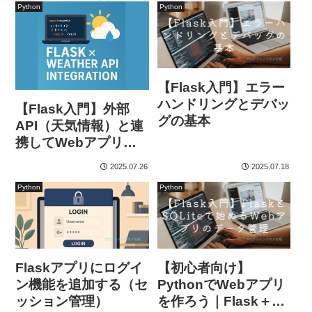
Python
Python
【Flask入門】エラー
ハンドリングとデバッ
【Flask入門】外部
グの基本
API（天気情報）と連
携してWebアプリを
作ろう
2025.07.26
2025.07.18
Python
Python
Flaskアプリにログイ
【初心者向け】
ン機能を追加する（セ
PythonでWebアプリ
ッション管理）
を作ろう｜Flask＋