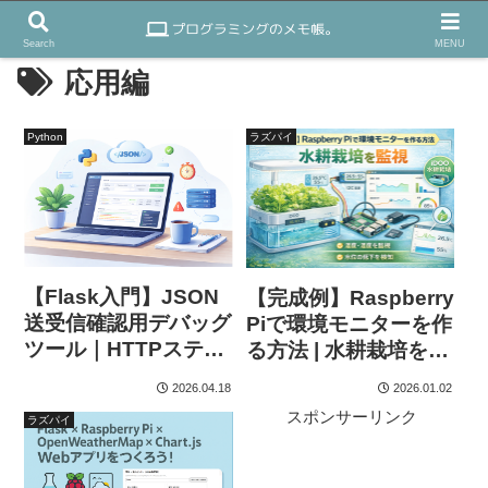
Search
MENU
応用編
Python
ラズパイ
【Flask入門】JSON
【完成例】Raspberry
送受信確認用デバッグ
Piで環境モニターを作
ツール｜HTTPステー
る方法 | 水耕栽培を監
タス・応答時間・ログ
視
2026.04.18
2026.01.02
表示つき
スポンサーリンク
ラズパイ