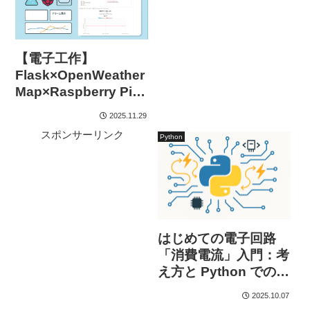
【電子工作】
Flask×OpenWeather
Map×Raspberry Piで
作る！-Chart.js版-
2025.11.29
スポンサーリンク
Python
はじめての電子回路
「消費電流」入門：考
え方と Python でのカ
ンタン計算ツール
2025.10.07