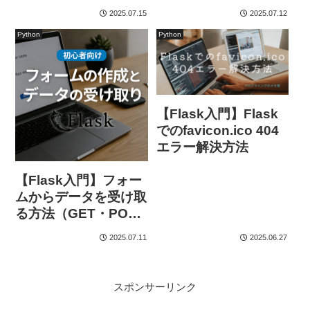
SQLite＋
2025.07.15
2025.07.12
SQLAlchemy完全入
Python
Python
門
【Flask入門】Flask
でのfavicon.ico 404
エラー解決方法
【Flask入門】フォー
ムからデータを受け取
る方法（GET・POST
対応）
2025.07.11
2025.06.27
スポンサーリンク